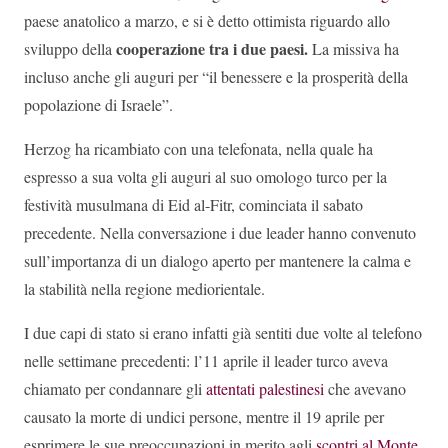
paese anatolico a marzo, e si è detto ottimista riguardo allo
cooperazione tra i due paesi.
sviluppo della
La missiva ha
incluso anche gli auguri per “il benessere e la prosperità della
popolazione di Israele”.
Herzog ha ricambiato con una telefonata, nella quale ha
espresso a sua volta gli auguri al suo omologo turco per la
festività musulmana di Eid al-Fitr, cominciata il sabato
precedente. Nella conversazione i due leader hanno convenuto
sull’importanza di un dialogo aperto per mantenere la calma e
la stabilità nella regione mediorientale.
I due capi di stato si erano infatti già sentiti due volte al telefono
nelle settimane precedenti: l’11 aprile il leader turco aveva
chiamato per condannare gli
attentati palestinesi
che avevano
causato la morte di undici persone, mentre il 19 aprile per
esprimere le sue preoccupazioni in merito agli
scontri al Monte