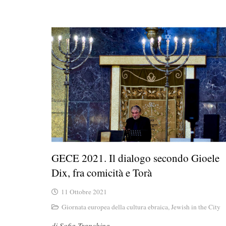
GECE 2021. Il dialogo secondo Gioele
Dix, fra comicità e Torà
11 Ottobre 2021
Giornata europea della cultura ebraica
,
Jewish in the City
di Sofia Tranchina