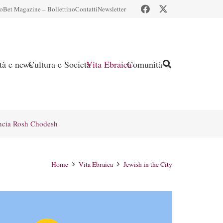
io
Bet Magazine – Bollettino
Contatti
Newsletter
ità e news
Cultura e Società
Vita Ebraica
Comunità
ncia Rosh Chodesh
Home
Vita Ebraica
Jewish in the City