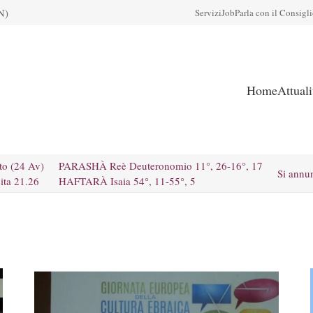
N)
Servizi
Job
Parla con il Consigl
Home
Attual
to (24 Av)
PARASHÀ Reè Deuteronomio 11°, 26-16°, 17
Si annu
ita 21.26
HAFTARÀ Isaia 54°, 11-55°, 5