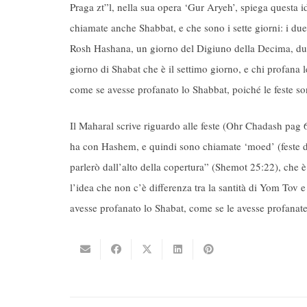
Praga zt”l, nella sua opera ‘Gur Aryeh’, spiega questa 
chiamate anche Shabbat, e che sono i sette giorni: i due
Rosh Hashana, un giorno del Digiuno della Decima, due g
giorno di Shabat che è il settimo giorno, e chi profana 
come se avesse profanato lo Shabbat, poiché le feste so
Il Maharal scrive riguardo alle feste (Ohr Chadash pag 
ha con Hashem, e quindi sono chiamate ‘moed’ (feste desi
parlerò dall’alto della copertura” (Shemot 25:22), che 
l’idea che non c’è differenza tra la santità di Yom Tov e
avesse profanato lo Shabat, come se le avesse profanat