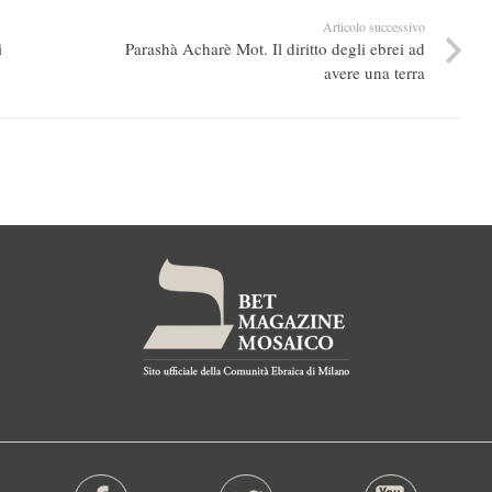
Articolo successivo
i
Parashà Acharè Mot. Il diritto degli ebrei ad
avere una terra