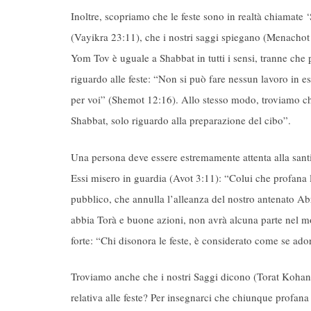
Inoltre, scopriamo che le feste sono in realtà chiamate 
(Vayikra 23:11), che i nostri saggi spiegano (Menachot 
Yom Tov è uguale a Shabbat in tutti i sensi, tranne che 
riguardo alle feste: “Non si può fare nessun lavoro in e
per voi” (Shemot 12:16). Allo stesso modo, troviamo ch
Shabbat, solo riguardo alla preparazione del cibo”.
Una persona deve essere estremamente attenta alla santit
Essi misero in guardia (Avot 3:11): “Colui che profana l
pubblico, che annulla l’alleanza del nostro antenato Ab
abbia Torà e buone azioni, non avrà alcuna parte nel 
forte: “Chi disonora le feste, è considerato come se ado
Troviamo anche che i nostri Saggi dicono (Torat Kohani
relativa alle feste? Per insegnarci che chiunque profana 