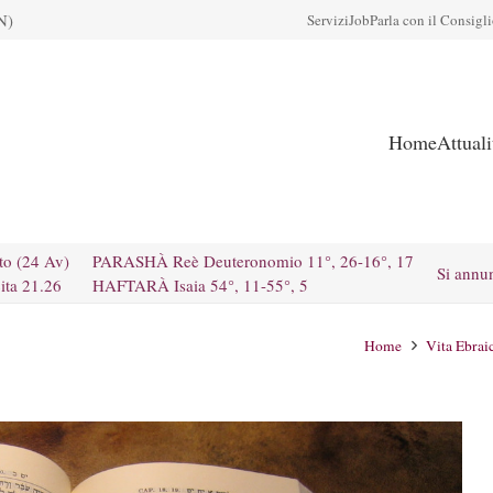
N)
Servizi
Job
Parla con il Consigl
Home
Attual
to (24 Av)
PARASHÀ Reè Deuteronomio 11°, 26-16°, 17
Si annu
ita 21.26
HAFTARÀ Isaia 54°, 11-55°, 5
Home
Vita Ebrai