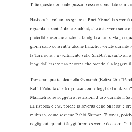
Tutte queste domande possono essere conciliate con una
Hashem ha voluto insegnare ai Bnei Yisrael la severità 
riguarda la santità dello Shabbat, che è davvero serio e 
preferibile esortare anche la famiglia a farlo. Ma per q
giorni sono consentite alcune halachot vietate durante 
la Torà pone l’avvertimento sullo Shabbat accanto all’avv
lungi dall’essere una persona che prende alla leggera il
Troviamo questa idea nella Gemarah (Beitza 2b): “Perch
Rabbi Yehuda che è rigoroso con le leggi del muktzah? 
Muktzeh sono soggetti a restrizioni d’uso durante il Sa
La risposta è che, poiché la severità dello Shabbat è pre
muktzah, come sostiene Rabbi Shimon. Tuttavia, poich
negligenti, quindi i Saggi furono severi e decisero l’h