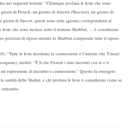
idea nei seguenti termini: “Chiunque profana le feste che sono
 giorni di Pesach, un giorno di Atzeret (Shavuot), un giorno di
iorni di Succot, questi sono sette (giorni) corrispondenti al
le feste che sono incluse sotto il termine Shabbat, … è considerato
no porzioni di riposo mentre lo Shabbat comprende tutto il riposo.
69): “Tutte le feste mostrano la connessione e l’unione che Yisrael
gnate), inoltre: “È lì che Fisserò i miei incontri con te e ti
è un’espressione di incontro e connessione.” Questo fa emergere
 la santità dello Shabat, e chi profana le feste è considerato come se
e entrambe.