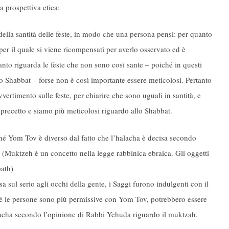
 prospettiva etica:
della santità delle feste, in modo che una persona pensi: per quanto
per il quale si viene ricompensati per averlo osservato ed è
uanto riguarda le feste che non sono così sante – poiché in questi
lo Shabbat – forse non è così importante essere meticolosi. Pertanto
ertimento sulle feste, per chiarire che sono uguali in santità, e
 precetto e siamo più meticolosi riguardo allo Shabbat.
é Yom Tov è diverso dal fatto che l’halacha è decisa secondo
(Muktzeh è un concetto nella legge rabbinica ebraica. Gli oggetti
bath)
sa sul serio agli occhi della gente, i Saggi furono indulgenti con il
é le persone sono più permissive con Yom Tov, potrebbero essere
alacha secondo l’opinione di Rabbi Yehuda riguardo il muktzah.