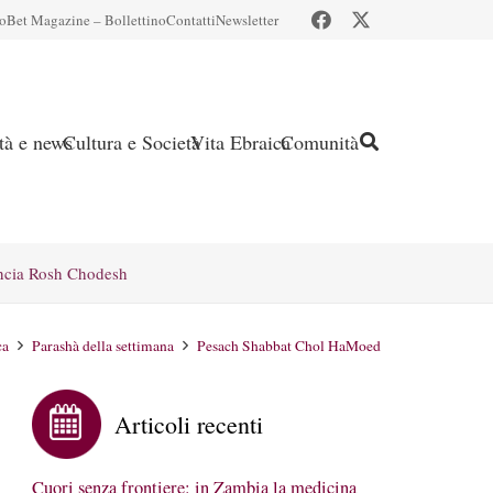
io
Bet Magazine – Bollettino
Contatti
Newsletter
ità e news
Cultura e Società
Vita Ebraica
Comunità
ncia Rosh Chodesh
ca
Parashà della settimana
Pesach Shabbat Chol HaMoed
Articoli recenti
Cuori senza frontiere: in Zambia la medicina