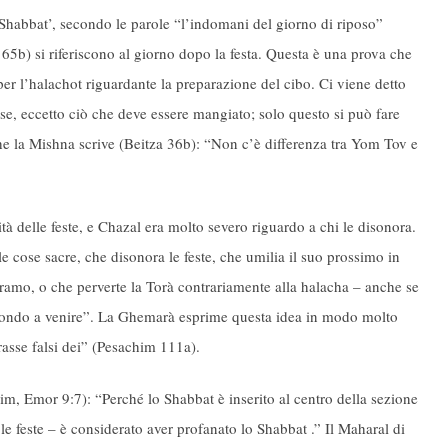
‘Shabbat’, secondo le parole “l’indomani del giorno di riposo”
65b) si riferiscono al giorno dopo la festa. Questa è una prova che
per l’halachot riguardante la preparazione del cibo. Ci viene detto
sse, eccetto ciò che deve essere mangiato; solo questo si può fare
e la Mishna scrive (Beitza 36b): “Non c’è differenza tra Yom Tov e
à delle feste, e Chazal era molto severo riguardo a chi le disonora.
e cose sacre, che disonora le feste, che umilia il suo prossimo in
ramo, o che perverte la Torà contrariamente alla halacha – anche se
mondo a venire”. La Ghemarà esprime questa idea in modo molto
rasse falsi dei” (Pesachim 111a).
m, Emor 9:7): “Perché lo Shabbat è inserito al centro della sezione
le feste – è considerato aver profanato lo Shabbat .” Il Maharal di