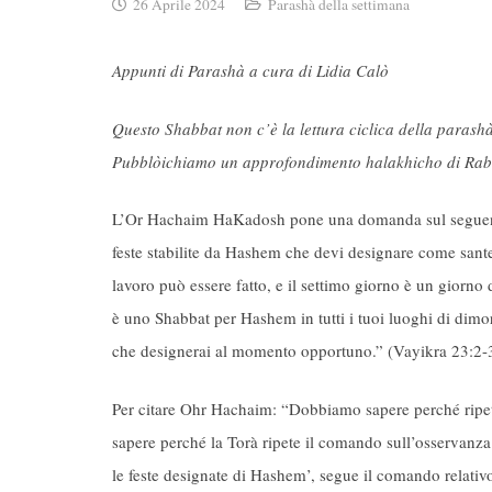
26 Aprile 2024
Parashà della settimana
Appunti di Parashà a cura di Lidia Calò
Questo Shabbat non c’è la lettura ciclica della paras
Pubblòichiamo un approfondimento halakhicho di Rab
L’Or Hachaim HaKadosh pone una domanda sul seguente ve
feste stabilite da Hashem che devi designare come sante 
lavoro può essere fatto, e il settimo giorno è un giorno
è uno Shabbat per Hashem in tutti i tuoi luoghi di dimor
che designerai al momento opportuno.” (Vayikra 23:2-
Per citare Ohr Hachaim: “Dobbiamo sapere perché ripet
sapere perché la Torà ripete il comando sull’osservanza 
le feste designate di Hashem’, segue il comando relativ