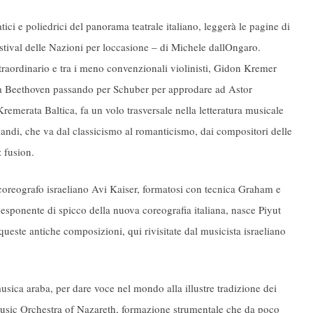
tici e poliedrici del panorama teatrale italiano, leggerà le pagine di
val delle Nazioni per loccasione – di Michele dallOngaro.
raordinario e tra i meno convenzionali violinisti, Gidon Kremer
 Da Beethoven passando per Schuber per approdare ad Astor
emerata Baltica, fa un volo trasversale nella letteratura musicale
mandi, che va dal classicismo al romanticismo, dai compositori delle
 fusion.
coreografo israeliano Avi Kaiser, formatosi con tecnica Graham e
sponente di spicco della nuova coreografia italiana, nasce Piyut
 queste antiche composizioni, qui rivisitate dal musicista israeliano
musica araba, per dare voce nel mondo alla illustre tradizione dei
 Music Orchestra of Nazareth, formazione strumentale che da poco