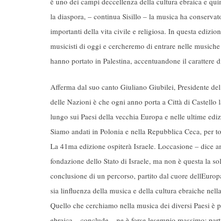
è uno dei campi deccellenza della cultura ebraica e quin
la diaspora, – continua Sisillo – la musica ha conserv
importanti della vita civile e religiosa. In questa edizi
musicisti di oggi e cercheremo di entrare nelle musiche
hanno portato in Palestina, accentuandone il carattere di
Afferma dal suo canto Giuliano Giubilei, Presidente del Fe
delle Nazioni è che ogni anno porta a Città di Castello 
lungo sui Paesi della vecchia Europa e nelle ultime edizi
Siamo andati in Polonia e nella Repubblica Ceca, per to
La 41ma edizione ospiterà Israele. Loccasione – dice an
fondazione dello Stato di Israele, ma non è questa la sol
conclusione di un percorso, partito dal cuore dellEurop
sia linfluenza della musica e della cultura ebraiche nell
Quello che cerchiamo nella musica dei diversi Paesi è pro
ebraica – conclude – ne è forse lesempio massimo: partit