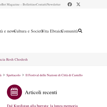
io
Bet Magazine – Bollettino
Contatti
Newsletter
ità e news
Cultura e Società
Vita Ebraica
Comunità
ncia Rosh Chodesh
tà
Spettacolo
Il Festival delle Nazioni di Città di Castello
Articoli recenti
Dal Kurdistan alla burrata: la lunga memoria