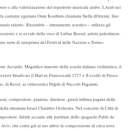
pero e alla valorizzazione del repertorio musicale arabo. LArab nei
 la cantante egiziana Oum Koultum chiamata Stella dOriente, fino
nario talento, lEnsemble – interamente acustico – utilizza gli
rcussioni) e si avvale della voce di Lubna Bassal, artista palestinese.
 una sorta di anteprima del Festival delle Nazioni a Torino,
tore Accardo. Magnifico maestro della scuola italiana violinistica, il
ziosi Stradivari (l Hart ex Francescatti 1727 e lUccello di Fuoco
 di Ravel, ai virtuosistici Palpiti di Niccolò Paganini.
at, compositore, pianista, direttore, girerà lultima pagina della
 della rinomata Israel Chamber Orchestra. Nel concerto di Città di
ompositore. Infatti accanto alle partiture dello spagnolo Pablo de
 Aviv, che conta già al suo attivo la composizione di circa nove