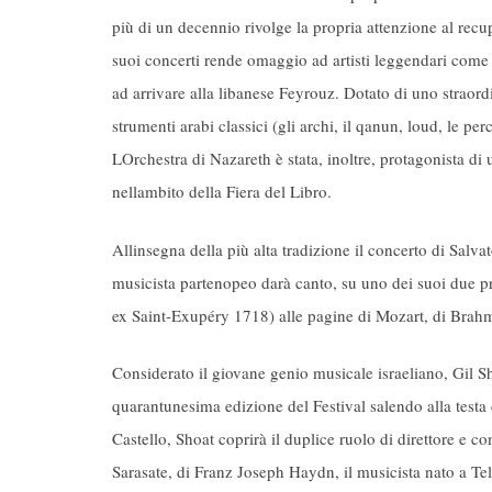
più di un decennio rivolge la propria attenzione al recu
suoi concerti rende omaggio ad artisti leggendari come
ad arrivare alla libanese Feyrouz. Dotato di uno straordi
strumenti arabi classici (gli archi, il qanun, loud, le pe
LOrchestra di Nazareth è stata, inoltre, protagonista di
nellambito della Fiera del Libro.
Allinsegna della più alta tradizione il concerto di Salva
musicista partenopeo darà canto, su uno dei suoi due pre
ex Saint-Exupéry 1718) alle pagine di Mozart, di Brahms,
Considerato il giovane genio musicale israeliano, Gil Sho
quarantunesima edizione del Festival salendo alla testa
Castello, Shoat coprirà il duplice ruolo di direttore e c
Sarasate, di Franz Joseph Haydn, il musicista nato a Tel