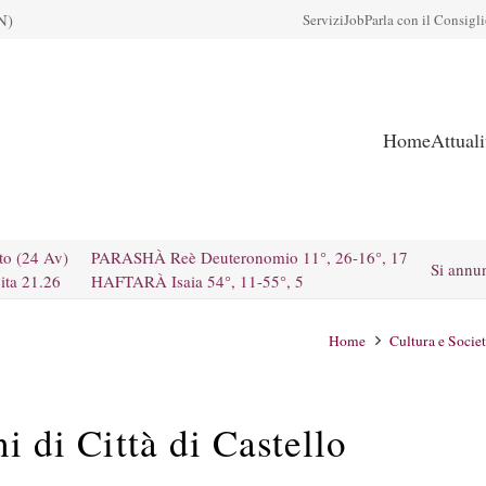
N)
Servizi
Job
Parla con il Consigl
Home
Attual
to (24 Av)
PARASHÀ Reè Deuteronomio 11°, 26-16°, 17
Si annu
ita 21.26
HAFTARÀ Isaia 54°, 11-55°, 5
Home
Cultura e Socie
ni di Città di Castello