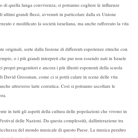
o di quella lunga convivenza; si potranno cogliere le influenze
li ultimi grandi flussi, avvenuti in particolare dalla ex Unione
zato e modificato la società israeliana, ma anche rafforzato la vita
 originali, sorte dalla fusione di differenti esperienze etniche con
empio, o i più grandi interpreti che pur non essendo nati in Israele
 propri progenitori e ancora i più illustri esponenti della scuola
 di David Grossman, come ci si potrà calare in scene delle vita
che attraverso larte coreutica. Così si potranno ascoltare le
ora.
mente in tutti gli aspetti della cultura delle popolazioni che vivono in
l Festival delle Nazioni. Da questa complessità, dallinterazione tra
 la ricchezza del mondo musicale di questo Paese. La musica peraltro