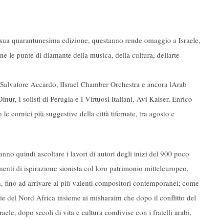
lla sua quarantunesima edizione, questanno rende omaggio a Israele,
 le punte di diamante della musica, della cultura, dellarte
alvatore Accardo, lIsrael Chamber Orchestra e ancora lArab
, I solisti di Perugia e I Virtuosi Italiani, Avi Kaiser, Enrico
 cornici più suggestive della città tifernate, tra agosto e
anno quindi ascoltare i lavori di autori degli inizi del 900 poco
enti di ispirazione sionista col loro patrimonio mitteleuropeo,
h, fino ad arrivare ai più valenti compositori contemporanei; come
vie del Nord Africa insieme ai misharaim che dopo il conflitto del
ele, dopo secoli di vita e cultura condivise con i fratelli arabi,