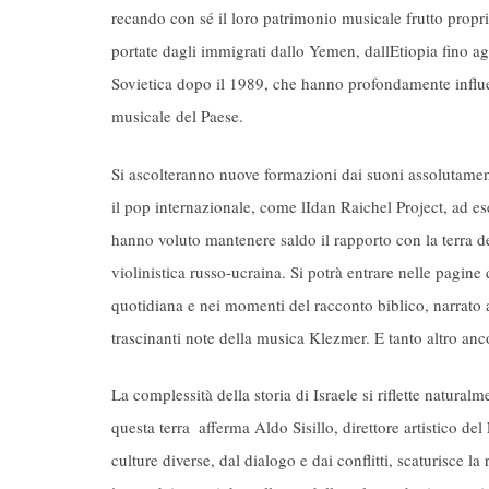
recando con sé il loro patrimonio musicale frutto propri
portate dagli immigrati dallo Yemen, dallEtiopia fino ag
Sovietica dopo il 1989, che hanno profondamente influen
musicale del Paese.
Si ascolteranno nuove formazioni dai suoni assolutamente
il pop internazionale, come lIdan Raichel Project, ad es
hanno voluto mantenere saldo il rapporto con la terra dei
violinistica russo-ucraina. Si potrà entrare nelle pagine
quotidiana e nei momenti del racconto biblico, narrato an
trascinanti note della musica Klezmer. E tanto altro anc
La complessità della storia di Israele si riflette natural
questa terra  afferma Aldo Sisillo, direttore artistico de
culture diverse, dal dialogo e dai conflitti, scaturisce