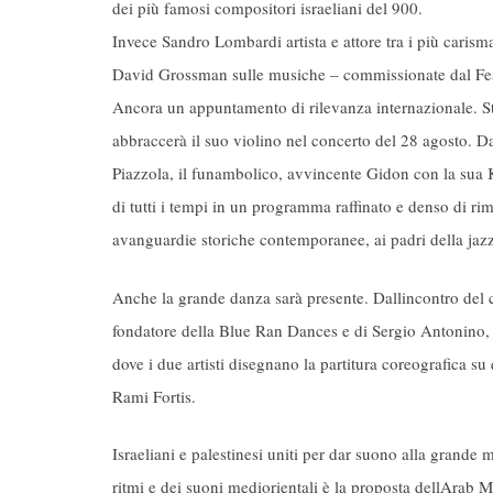
dei più famosi compositori israeliani del 900.
Invece Sandro Lombardi artista e attore tra i più carisma
David Grossman sulle musiche – commissionate dal Festi
Ancora un appuntamento di rilevanza internazionale. St
abbraccerà il suo violino nel concerto del 28 agosto.
Piazzola, il funambolico, avvincente Gidon con la sua Kr
di tutti i tempi in un programma raffinato e denso di ri
avanguardie storiche contemporanee, ai padri della jazz
Anche la grande danza sarà presente. Dallincontro del 
fondatore della Blue Ran Dances e di Sergio Antonino, e
dove i due artisti disegnano la partitura coreografica su
Rami Fortis.
Israeliani e palestinesi uniti per dar suono alla grande 
ritmi e dei suoni mediorientali è la proposta dellArab