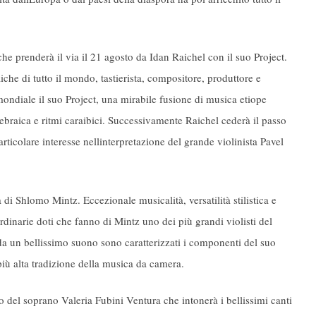
l che prenderà il via il 21 agosto da Idan Raichel con il suo Project.
he di tutto il mondo, tastierista, compositore, produttore e
mondiale il suo Project, una mirabile fusione di musica etiope
 ebraica e ritmi caraibici. Successivamente Raichel cederà il passo
ticolare interesse nellinterpretazione del grande violinista Pavel
 di Shlomo Mintz. Eccezionale musicalità, versatilità stilistica e
dinarie doti che fanno di Mintz uno dei più grandi violisti del
a un bellissimo suono sono caratterizzati i componenti del suo
più alta tradizione della musica da camera.
o del soprano Valeria Fubini Ventura che intonerà i bellissimi canti