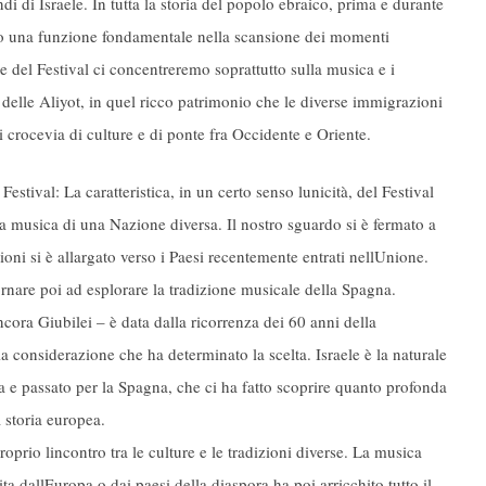
di di Israele. In tutta la storia del popolo ebraico, prima e durante
ato una funzione fondamentale nella scansione dei momenti
one del Festival ci concentreremo soprattutto sulla musica e i
 delle Aliyot, in quel ricco patrimonio che le diverse immigrazioni
 crocevia di culture e di ponte fra Occidente e Oriente.
stival: La caratteristica, in un certo senso lunicità, del Festival
la musica di una Nazione diversa. Il nostro sguardo si è fermato a
oni si è allargato verso i Paesi recentemente entrati nellUnione.
rnare poi ad esplorare la tradizione musicale della Spagna.
cora Giubilei – è data dalla ricorrenza dei 60 anni della
a considerazione che ha determinato la scelta. Israele è la naturale
a e passato per la Spagna, che ci ha fatto scoprire quanto profonda
a storia europea.
prio lincontro tra le culture e le tradizioni diverse. La musica
a dallEuropa o dai paesi della diaspora ha poi arricchito tutto il