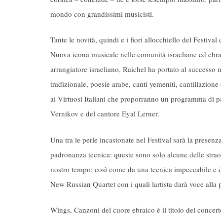
mondo con grandissimi musicisti.
Tante le novità, quindi e i fiori allocchiello del Festiva
Nuova icona musicale nelle comunità israeliane ed ebraic
arrangiatore israeliano, Raichel ha portato al successo 
tradizionale, poesie arabe, canti yemeniti, cantillazione
ai Virtuosi Italiani che proporranno un programma di par
Vernikov e del cantore Eyal Lerner.
Una tra le perle incastonate nel Festival sarà la presenza
padronanza tecnica: queste sono solo alcune delle straor
nostro tempo; così come da una tecnica impeccabile e d
New Russian Quartet con i quali lartista darà voce alla 
Wings, Canzoni del cuore ebraico è il titolo del concert