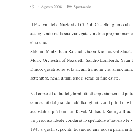
14 Agosto 2008
Spettacolo
Il Festival delle Nazioni di Città di Castello, giunto a
accogliendo nella sua variegata e nutrita programmazione
ebraiche.
Shlomo Mintz, Idan Raichel, Gidon Kremer, Gil Shoat, S
Music Orchestra of Nazareth, Sandro Lombardi, Yvan Dinur
Dindo, questi sono solo alcuni tra nomi che animeranno le
settembre, negli ultimi tepori serali di fine estate.
Nel corso di quindici giorni fitti di appuntamenti si potr
conosciuti dal grande pubblico giunti con i primi movim
accostati ai più familiari Ravel, Milhaud, Rodrigo Bruc
un percorso ideale condurrà lo spettatore attraverso le 
1948 e quelli seguenti, trovarono una nuova patria in Isra