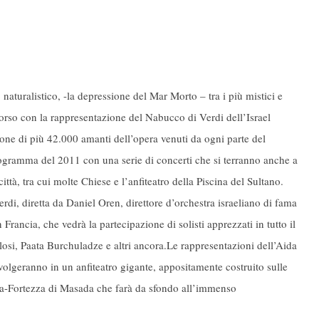
turalistico, -la depressione del Mar Morto – tra i più mistici e
corso con la rappresentazione del Nabucco di Verdi dell’Israel
ione di più 42.000 amanti dell’opera venuti da ogni parte del
rogramma del 2011 con una serie di concerti che si terranno anche a
ttà, tra cui molte Chiese e l’anfiteatro della Piscina del Sultano.
rdi, diretta da Daniel Oren, direttore d’orchestra israeliano di fama
rancia, che vedrà la partecipazione di solisti apprezzati in tutto il
si, Paata Burchuladze e altri ancora.Le rappresentazioni dell’Aida
svolgeranno in un anfiteatro gigante, appositamente costruito sulle
na-Fortezza di Masada che farà da sfondo all’immenso