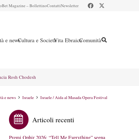
io
Bet Magazine – Bollettino
Contatti
Newsletter
ità e news
Cultura e Società
Vita Ebraica
Comunità
ncia Rosh Chodesh
ità e news
Israele
Israele / Aida al Masada Opera Festival
Articoli recenti
Premi Ophir 2026: “Tell Me Everything” segna