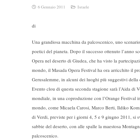
6 Gennaio 2011
Israele
di
Una grandiosa macchina da palcoscenico, uno scenario na
poetici del pianeta. Dopo il successo ottenuto l’anno s
Opera nel deserto di Giudea, che ha visto la partecipaz
mondo, il Masada Opera Festival ha ora arricchito il p
Gerusalemme, in alcuni dei luoghi più suggestivi della ci
Evento clou di questa seconda stagione sarà l’Aida di Ve
mondiale, in una coproduzione con l’Orange Festival in F
mondo, come Micaela Carosi, Marco Berti, Ildiko Komlo
di Verdi, previste per i giorni 4, 5 e 9 giugno 2011, si 
sabbie del deserto, con alle spalle la maestosa Montag
palcoscenico.