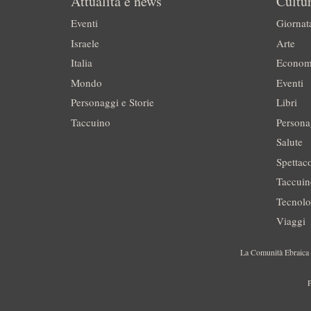
Attualità e news
Cultur
Eventi
Giornat
Israele
Arte
Italia
Econom
Mondo
Eventi
Personaggi e Storie
Libri
Taccuino
Persona
Salute
Spettac
Taccui
Tecnolo
Viaggi
La Comunità Ebraica è
P