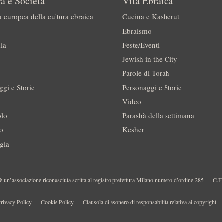
a e Società
Vita Ebraica
a europea della cultura ebraica
Cucina e Kasherut
Ebraismo
ia
Feste/Eventi
Jewish in the City
Parole di Torah
ggi e Storie
Personaggi e Storie
Video
olo
Parashà della settimana
no
Kesher
gia
 un’associazione riconosciuta scritta al registro prefettura Milano numero d’ordine 285
C.F
rivacy Policy
Cookie Policy
Clausola di esonero di responsabilità relativa ai copyright