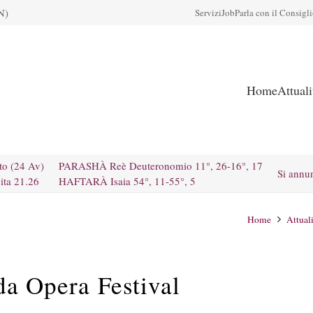
N)
Servizi
Job
Parla con il Consigl
Home
Attual
to (24 Av)
PARASHÀ Reè Deuteronomio 11°, 26-16°, 17
Si annu
ita 21.26
HAFTARÀ Isaia 54°, 11-55°, 5
Home
Attual
da Opera Festival