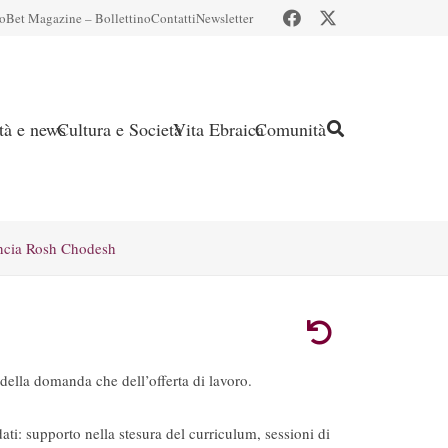
io
Bet Magazine – Bollettino
Contatti
Newsletter
ità e news
Cultura e Società
Vita Ebraica
Comunità
ncia Rosh Chodesh
della domanda che dell’offerta di lavoro.
ti: supporto nella stesura del curriculum, sessioni di