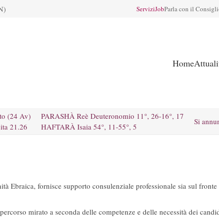
N)
Servizi
Job
Parla con il Consigl
Home
Attual
to (24 Av)
PARASHÀ Reè Deuteronomio 11°, 26-16°, 17
Si annu
ita 21.26
HAFTARÀ Isaia 54°, 11-55°, 5
à Ebraica, fornisce supporto consulenziale professionale sia sul fronte 
 percorso mirato a seconda delle competenze e delle necessità dei candida