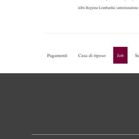
Albo Regione Lombardia | autorizzazione p
Pagamenti
Casa di riposo
Job
Se