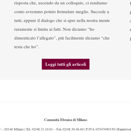
risposta che, uscendo da un colloquio, ci rendiamo
conto avremmo potuto formulare meglio. Succede a
n
tutti, eppure il dialogo che si apre nella nostra mente
raramente si limita ai fatti. Non diciamo “ho
dimenticato l’allegato”, più facilmente diciamo “che
testa che ho”.
Leggi tutti gli articoli
Comunità Ebraica di Milano
2 – 20146 Milano | Tel. 02/48.31.10.01 – Fax 02/48.30.46.60 | P.IVA 03547690150 | Rapprese