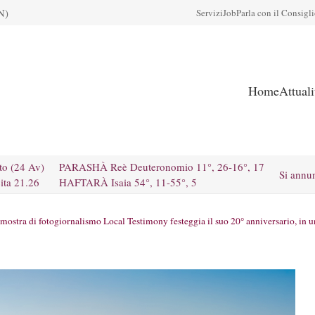
N)
Servizi
Job
Parla con il Consigl
Home
Attual
to (24 Av)
PARASHÀ Reè Deuteronomio 11°, 26-16°, 17
Si annu
ita 21.26
HAFTARÀ Isaia 54°, 11-55°, 5
mostra di fotogiornalismo Local Testimony festeggia il suo 20° anniversario, in un a