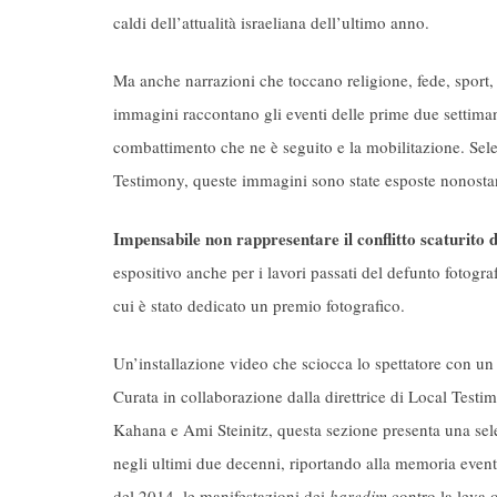
caldi dell’attualità israeliana dell’ultimo anno.
Ma anche narrazioni che toccano religione, fede, sport,
immagini raccontano gli eventi delle prime due settiman
combattimento che ne è seguito e la mobilitazione. Sel
Testimony, queste immagini sono state esposte nonostant
Impensabile non rappresentare il conflitto scaturito d
espositivo anche per i lavori passati del defunto fotogr
cui è stato dedicato un premio fotografico.
Un’installazione video che sciocca lo spettatore con u
Curata in collaborazione dalla direttrice di Local Test
Kahana e Ami Steinitz, questa sezione presenta una sel
negli ultimi due decenni, riportando alla memoria even
del 2014, le manifestazioni dei
haredim
contro la leva o