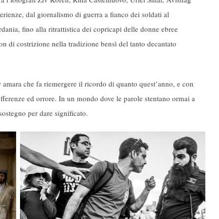
ienze, dal giornalismo di guerra a fianco dei soldati al
dania, fino alla ritrattistica dei copricapi delle donne ebree
on di costrizione nella tradizione bensì del tanto decantato
e
amara che fa riemergere il ricordo di quanto quest’anno, e con
sofferenze ed orrore. In un mondo dove le parole stentano ormai a
ostegno per dare significato.