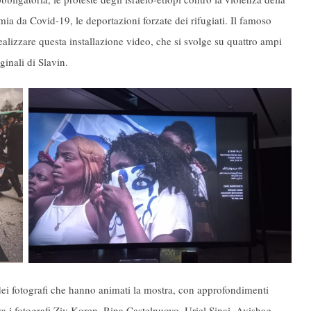
emia da Covid-19, le deportazioni forzate dei rifugiati. Il famoso
realizzare questa installazione video, che si svolge su quattro ampi
inali di Slavin.
 dei fotografi che hanno animati la mostra, con approfondimenti
Tra i fotografi Ziv Koren, Rina Castelnuovo, Uriel Sinai, Avishag