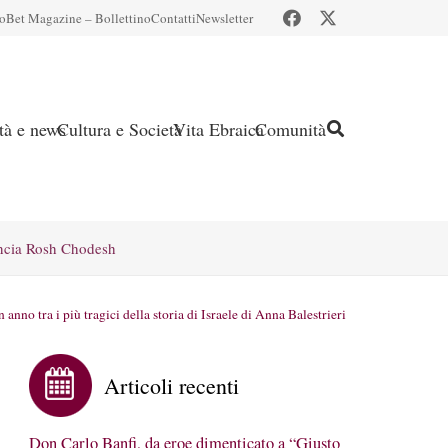
io
Bet Magazine – Bollettino
Contatti
Newsletter
ità e news
Cultura e Società
Vita Ebraica
Comunità
ncia Rosh Chodesh
nno tra i più tragici della storia di Israele di Anna Balestrieri
Articoli recenti
Don Carlo Banfi, da eroe dimenticato a “Giusto