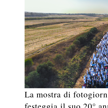
La mostra di fotogior
festeggia il suo 20° an