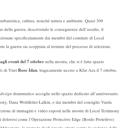
 urbanistica, cultura, nonché natura e ambiente. Quasi 300
e della guerra, descrivendo le conseguenze dell’assalto, il
ezionate specificatamente dai membri del comitato di Local
e la guerra sia scoppiata al termine del processo di selezione.
agli eventi del 7 ottobre
nella mostra, che si è fatta spazio
Roee Idan
afo di Ynet
, tragicamente ucciso a Kfar Aza il 7 ottobre,
n
design
drammatico accoglie nello spazio dedicato all’anniversario.
imony, Dana Wohlfeiler-Lalkin, e dai membri del consiglio Varda
ezione di immagini e video esposti nelle mostre di Local Testimony
ti dolorosi come l’Operazione Protective Edge (Bordo Protettivo)
bbligatoria, le proteste degli israelo-etiopi contro la violenza della