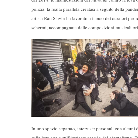
polizia, la realtà parallela creatasi a seguito della pand
artista Ran Slavin ha lavorato a fianco dei curatori per 
schermi, accompagnata dalle composizioni musicali orig
In uno spazio separato, interviste personali con alcuni
sulla loro arte e sull’intricato mondo del giornalismo. 