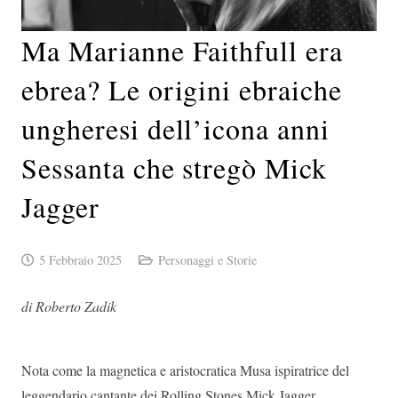
Ma Marianne Faithfull era
ebrea? Le origini ebraiche
ungheresi dell’icona anni
Sessanta che stregò Mick
Jagger
5 Febbraio 2025
Personaggi e Storie
di Roberto Zadik
Nota come la magnetica e aristocratica Musa ispiratrice del
leggendario cantante dei Rolling Stones Mick Jagger,