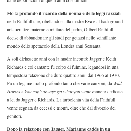
dalle deportazioni di quelli anni così difficili.
profondo il ricordo della nonna e delle leggi razziali
Molto
nella Faithfull che, ribellandosi alla madre Eva e al background
aristocratico materno e militare del padre, Gilbert Faithfull,
decise di abbandonare gli studi per gettarsi nello scintillante
mondo dello spettacolo della Londra anni Sessanta.
A soli diciassette anni con la madre incontrò Jagger e Keith
Richards e col cantante fu colpo di fulmine, legandosi in una
tempestosa relazione che durò quattro anni, dal 1966 al 1970.
Fu un legame molto profondo tanto che varie canzoni, da
Wild
Horses
a
You can’t always get what you want
vennero dedicate
a lei da Jagger e Richards. La turbolenta vita della Faithfull
venne segnata da eccessi e trionfi, oltre che dal divorzio dei
genitori.
Dopo la relazione con Jagger, Marianne cadde in un