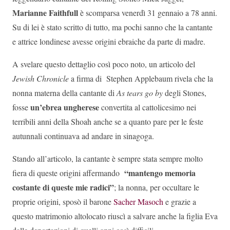
Marianne Faithfull
è scomparsa venerdì 31 gennaio a 78 anni.
Su di lei è stato scritto di tutto, ma pochi sanno che la cantante
e attrice londinese avesse origini ebraiche da parte di madre.
A svelare questo dettaglio così poco noto, un articolo del
Jewish Chronicle
a firma di Stephen Applebaum rivela che la
nonna materna della cantante di
As tears go by
degli Stones,
un’ebrea ungherese
fosse
convertita al cattolicesimo nei
terribili anni della Shoah anche se a quanto pare per le feste
autunnali continuava ad andare in sinagoga.
Stando all’articolo, la cantante è sempre stata sempre molto
“mantengo memoria
fiera di queste origini affermando
costante di queste mie radici”
; la nonna, per occultare le
proprie origini, sposò il barone
Sacher Masoch
e grazie a
questo matrimonio altolocato riuscì a salvare anche la figlia Eva