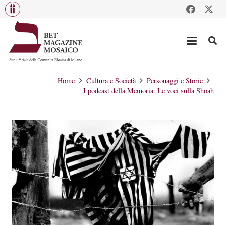
Home
Cultura e Società
Personaggi e Storie
I podcast della Memoria. Le voci sulla Shoah