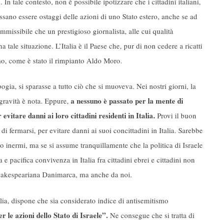
n. In tale contesto, non è possibile ipotizzare che i cittadini italiani,
ssano essere ostaggi delle azioni di uno Stato estero, anche se ad
mmissibile che un prestigioso giornalista, alle cui qualità
 tale situazione. L’Italia è il Paese che, pur di non cedere a ricatti
omo, come è stato il rimpianto Aldo Moro.
gia, si sparasse a tutto ciò che si muoveva. Nei nostri giorni, la
a nessuno è passato per la mente di
gravità è nota. Eppure,
vitare danni ai loro cittadini residenti in Italia.
Provi il buon
di fermarsi, per evitare danni ai suoi concittadini in Italia. Sarebbe
 inermi, ma se si assume tranquillamente che la politica di Israele
a e pacifica convivenza in Italia fra cittadini ebrei e cittadini non
 shakespeariana Danimarca, ma anche da noi.
talia, dispone che sia considerato indice di antisemitismo
 le azioni dello Stato di Israele”.
Ne consegue che si tratta di