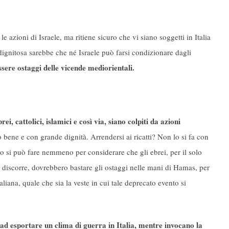
e azioni di Israele, ma ritiene sicuro che vi siano soggetti in Italia
dignitosa sarebbe che né Israele può farsi condizionare dagli
essere ostaggi delle vicende mediorientali.
rei, cattolici, islamici e così via, siano colpiti da azioni
to bene e con grande dignità. Arrendersi ai ricatti? Non lo si fa con
 lo si può fare nemmeno per considerare che gli ebrei, per il solo
si discorre, dovrebbero bastare gli ostaggi nelle mani di Hamas, per
iana, quale che sia la veste in cui tale deprecato evento si
 ad esportare un clima di guerra in Italia, mentre invocano la