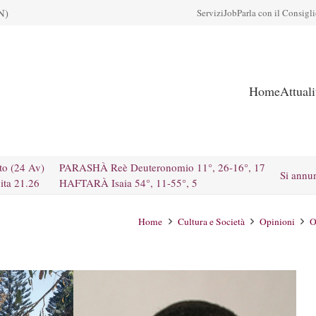
N)
Servizi
Job
Parla con il Consigl
Home
Attual
to (24 Av)
PARASHÀ Reè Deuteronomio 11°, 26-16°, 17
Si annu
ita 21.26
HAFTARÀ Isaia 54°, 11-55°, 5
Home
Cultura e Società
Opinioni
O