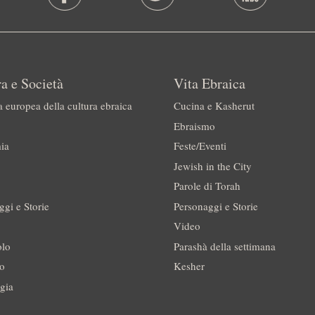
a e Società
Vita Ebraica
a europea della cultura ebraica
Cucina e Kasherut
Ebraismo
ia
Feste/Eventi
Jewish in the City
Parole di Torah
ggi e Storie
Personaggi e Storie
Video
olo
Parashà della settimana
no
Kesher
gia