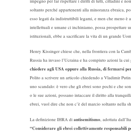
impegno per far rispettare i diritti di tutti, cittadini e no
soltanto perché appartenenti alla minoranza ebraica, po
esso legati da indistruttibili legami, e men che meno è a
intellettuali e umane ci inchiniamo, possa prospettare una
istituzionali, ebbe a sacrificare la vita di un grande U
Henry Kissinger chiese che, nella frontiera con la Cambo
Russia ha invaso l’Ucraina e ha compiuto azioni la cui 
chiedere agli USA oppure alla Russia, di fermarsi per e
Polito a scrivere un articolo chiedendo a Vladimir Putin 
uno scandalo: è vero che gli ebrei sono pochi e che sono
o le sue azioni, possano intaccare il diritto alla tranquill
ebrei, vuol dire che non c’è del marcio soltanto nella
antisemitismo
La definizione IHRA di
, adottata dall’I
“Considerare gli ebrei collettivamente responsabili per