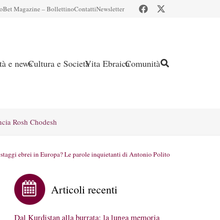
io
Bet Magazine – Bollettino
Contatti
Newsletter
ità e news
Cultura e Società
Vita Ebraica
Comunità
ncia Rosh Chodesh
staggi ebrei in Europa? Le parole inquietanti di Antonio Polito
Articoli recenti
Dal Kurdistan alla burrata: la lunga memoria