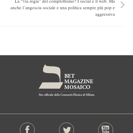
La “via regia” del complottismo? I social e il web. Ma
anche l’angoscia sociale e una politica sempre più pop e
aggressiva