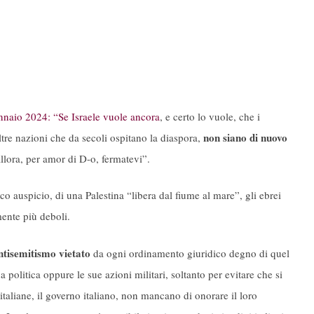
nnaio 2024: “Se Israele vuole ancora
, e certo lo vuole, che i
non siano di nuovo
altre nazioni che da secoli ospitano la diaspora,
llora, per amor di D-o, fermatevi”.
ico auspicio, di una Palestina “libera dal fiume al mare”, gli ebrei
ente più deboli.
ntisemitismo vietato
da ogni ordinamento giuridico degno di quel
politica oppure le sue azioni militari, soltanto per evitare che si
i italiane, il governo italiano, non mancano di onorare il loro