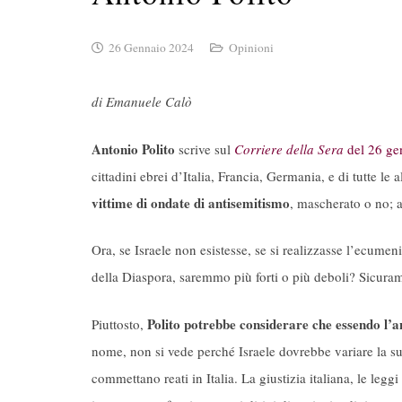
26 Gennaio 2024
Opinioni
di Emanuele Calò
Antonio Polito
scrive sul
Corriere della Sera
del 26 ge
cittadini ebrei d’Italia, Francia, Germania, e di tutte le 
vittime di ondate di antisemitismo
, mascherato o no; a
Ora, se Israele non esistesse, se si realizzasse l’ecumen
della Diaspora, saremmo più forti o più deboli? Sicuram
Polito potrebbe considerare che essendo l’a
Piuttosto,
nome, non si vede perché Israele dovrebbe variare la sua 
commettano reati in Italia. La giustizia italiana, le legg