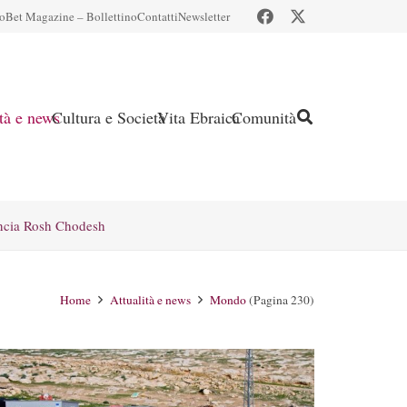
io
Bet Magazine – Bollettino
Contatti
Newsletter
ità e news
Cultura e Società
Vita Ebraica
Comunità
ncia Rosh Chodesh
Home
Attualità e news
Mondo
(Pagina 230)