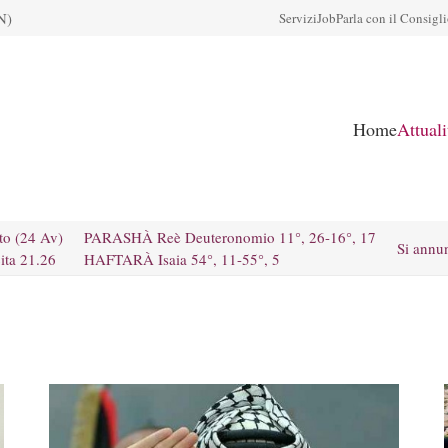
N)
Servizi
Job
Parla con il Consigl
Home
Attual
to (24 Av)
PARASHÀ Reè Deuteronomio 11°, 26-16°, 17
Si annu
ita 21.26
HAFTARÀ Isaia 54°, 11-55°, 5