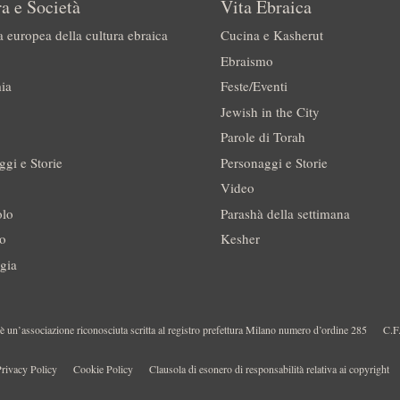
a e Società
Vita Ebraica
a europea della cultura ebraica
Cucina e Kasherut
Ebraismo
ia
Feste/Eventi
Jewish in the City
Parole di Torah
ggi e Storie
Personaggi e Storie
Video
olo
Parashà della settimana
no
Kesher
gia
 un’associazione riconosciuta scritta al registro prefettura Milano numero d’ordine 285
C.F
rivacy Policy
Cookie Policy
Clausola di esonero di responsabilità relativa ai copyright