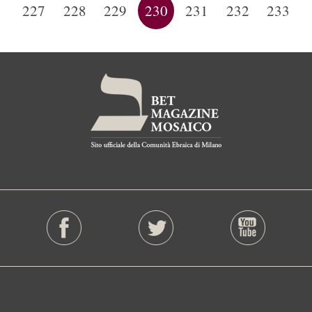
…
227
228
229
230
231
232
233