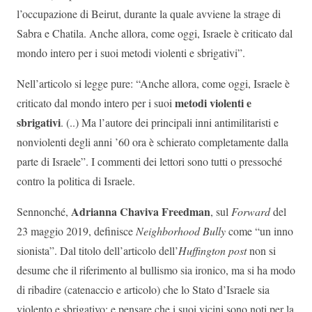
l’occupazione di Beirut, durante la quale avviene la strage di
Sabra e Chatila. Anche allora, come oggi, Israele è criticato dal
mondo intero per i suoi metodi violenti e sbrigativi”.
Nell’articolo si legge pure: “Anche allora, come oggi, Israele è
metodi violenti e
criticato dal mondo intero per i suoi
sbrigativi
. (..) Ma l’autore dei principali inni antimilitaristi e
nonviolenti degli anni ’60 ora è schierato completamente dalla
parte di Israele”. I commenti dei lettori sono tutti o pressoché
contro la politica di Israele.
Adrianna Chaviva Freedman
Sennonché,
, sul
Forward
del
23 maggio 2019, definisce
Neighborhood Bully
come “un inno
sionista”. Dal titolo dell’articolo dell’
Huffington post
non si
desume che il riferimento al bullismo sia ironico, ma si ha modo
di ribadire (catenaccio e articolo) che lo Stato d’Israele sia
violento e sbrigativo: e pensare che i suoi vicini sono noti per la