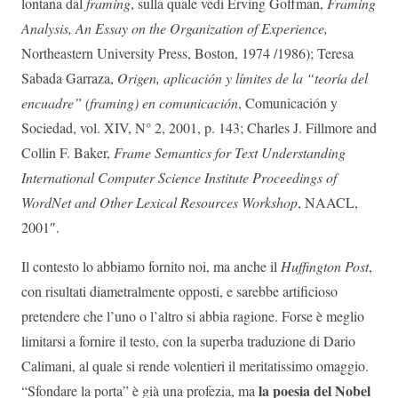
lontana dal
framing
, sulla quale vedi Erving Goffman,
Framing
Analysis, An Essay on the Organization of Experience,
Northeastern University Press, Boston, 1974 /1986); Teresa
Sabada Garraza,
Origen, aplicación y límites de la “teoría del
encuadre” (framing) en comunicación
, Comunicación y
Sociedad, vol. XIV, N° 2, 2001, p. 143; Charles J. Fillmore and
Collin F. Baker,
Frame Semantics for Text Understanding
International Computer Science Institute Proceedings of
WordNet and Other Lexical Resources Workshop
, NAACL,
2001″.
Il contesto lo abbiamo fornito noi, ma anche il
Huffington Post
,
con risultati diametralmente opposti, e sarebbe artificioso
pretendere che l’uno o l’altro si abbia ragione. Forse è meglio
limitarsi a fornire il testo, con la superba traduzione di Dario
Calimani, al quale si rende volentieri il meritatissimo omaggio.
la poesia del Nobel
“Sfondare la porta” è già una profezia, ma