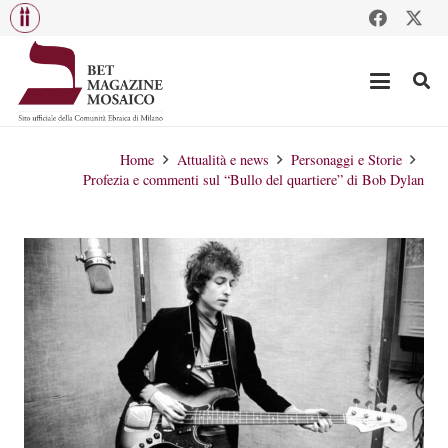
Home
Attualità e news
Personaggi e Storie
Profezia e commenti sul “Bullo del quartiere” di Bob Dylan