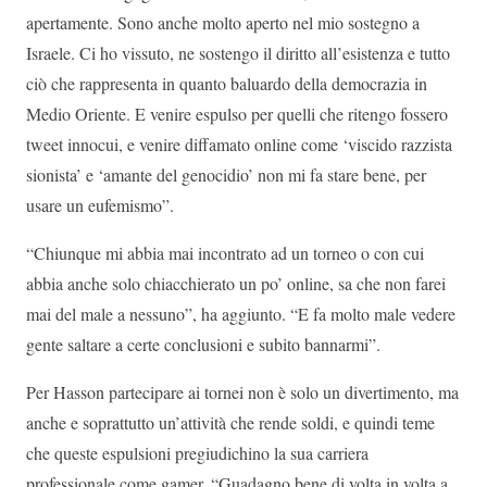
apertamente. Sono anche molto aperto nel mio sostegno a
Israele. Ci ho vissuto, ne sostengo il diritto all’esistenza e tutto
ciò che rappresenta in quanto baluardo della democrazia in
Medio Oriente. E venire espulso per quelli che ritengo fossero
tweet innocui, e venire diffamato online come ‘viscido razzista
sionista’ e ‘amante del genocidio’ non mi fa stare bene, per
usare un eufemismo”.
“Chiunque mi abbia mai incontrato ad un torneo o con cui
abbia anche solo chiacchierato un po’ online, sa che non farei
mai del male a nessuno”, ha aggiunto. “E fa molto male vedere
gente saltare a certe conclusioni e subito bannarmi”.
Per Hasson partecipare ai tornei non è solo un divertimento, ma
anche e soprattutto un’attività che rende soldi, e quindi teme
che queste espulsioni pregiudichino la sua carriera
professionale come gamer. “Guadagno bene di volta in volta a