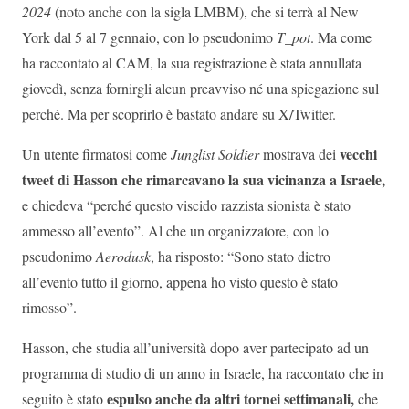
2024
(noto anche con la sigla LMBM), che si terrà al New
York dal 5 al 7 gennaio, con lo pseudonimo
T_pot
. Ma come
ha raccontato al CAM, la sua registrazione è stata annullata
giovedì, senza fornirgli alcun preavviso né una spiegazione sul
perché. Ma per scoprirlo è bastato andare su X/Twitter.
vecchi
Un utente firmatosi come
Junglist Soldier
mostrava dei
tweet di Hasson che rimarcavano la sua vicinanza a Israele,
e chiedeva “perché questo viscido razzista sionista è stato
ammesso all’evento”. Al che un organizzatore, con lo
pseudonimo
Aerodusk
, ha risposto: “Sono stato dietro
all’evento tutto il giorno, appena ho visto questo è stato
rimosso”.
Hasson, che studia all’università dopo aver partecipato ad un
programma di studio di un anno in Israele, ha raccontato che in
espulso anche da altri tornei settimanali,
seguito è stato
che