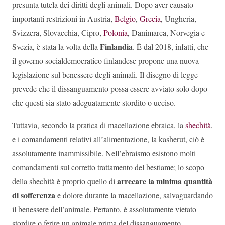
presunta tutela dei diritti degli animali. Dopo aver causato
importanti restrizioni in Austria,
Belgio
,
Grecia
, Ungheria,
Svizzera, Slovacchia, Cipro,
Polonia
, Danimarca, Norvegia e
Finlandia
Svezia, è stata la volta della
. È dal 2018, infatti, che
il governo socialdemocratico finlandese propone una nuova
legislazione sul benessere degli animali. Il disegno di legge
prevede che il dissanguamento possa essere avviato solo dopo
che questi sia stato adeguatamente stordito o ucciso.
Tuttavia, secondo la pratica di macellazione ebraica, la
shechità
,
e i comandamenti relativi all’alimentazione, la kasherut, ciò è
assolutamente inammissibile. Nell’ebraismo esistono molti
comandamenti sul corretto trattamento del bestiame; lo scopo
arrecare la minima quantità
della shechità è proprio quello di
di sofferenza
e dolore durante la macellazione, salvaguardando
il benessere dell’animale. Pertanto, è assolutamente vietato
stordire o ferire un animale prima del dissanguamento.