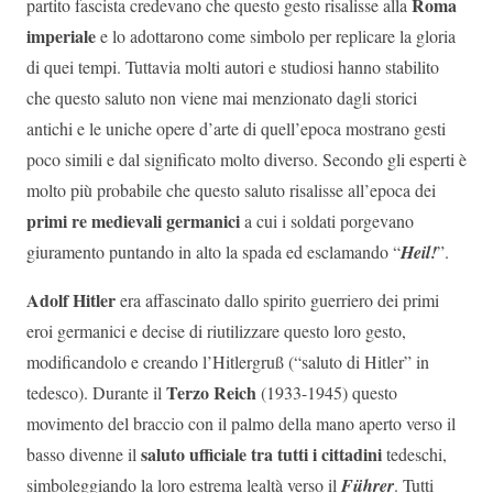
Roma
partito fascista credevano che questo gesto risalisse alla
imperiale
e lo adottarono come simbolo per replicare la gloria
di quei tempi. Tuttavia molti autori e studiosi hanno stabilito
che questo saluto non viene mai menzionato dagli storici
antichi e le uniche opere d’arte di quell’epoca mostrano gesti
poco simili e dal significato molto diverso. Secondo gli esperti è
molto più probabile che questo saluto risalisse all’epoca dei
primi re medievali germanici
a cui i soldati porgevano
giuramento puntando in alto la spada ed esclamando “
Heil!
”.
Adolf Hitler
era affascinato dallo spirito guerriero dei primi
eroi germanici e decise di riutilizzare questo loro gesto,
modificandolo e creando l’Hitlergruß (“saluto di Hitler” in
Terzo Reich
tedesco). Durante il
(1933-1945) questo
movimento del braccio con il palmo della mano aperto verso il
saluto ufficiale tra tutti i cittadini
basso divenne il
tedeschi,
simboleggiando la loro estrema lealtà verso il
Führer
. Tutti