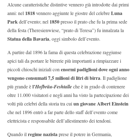
Alcune caratteristiche distintive vennero già introdotte dai primi
1818
Luna
anni: nel
vennero aggiunte le giostre del celebre
Park
1850
dell’evento; nel
presso il prato che fu la prima sede
della festa (Theresienwiese, “prato di Teresa”) fu innalzata la
Statua della Bavaria
, oggi simbolo dell’evento.
A partire dal 1896 la fama di questa celebrazione raggiunse
apici tali da portare le birrerie più importanti a rimpiazzare i
enormi padiglioni dove ogni anno
piccoli chioschi iniziali con
vengono consumati 7,5 milioni di litri di birra
. Il padiglione
l’
più grande è
Hofbräu-Feshtalle
che è in grado di contenere
oltre 11.000 visitatori e negli anni ha visto la partecipazione dei
un giovane Albert Einstein
volti più celebri della storia tra cui
che nel 1896 entrò a far parte dello staff dell’evento come
elettricista e responsabile dell’allestimento dei tendoni.
regime nazista
Quando il
prese il potere in Germania,