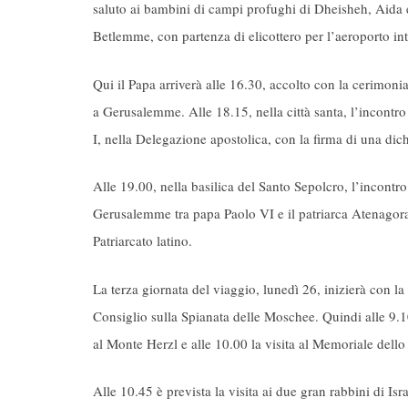
saluto ai bambini di campi profughi di Dheisheh, Aida e 
Betlemme, con partenza di elicottero per l’aeroporto in
Qui il Papa arriverà alle 16.30, accolto con la cerimonia 
a Gerusalemme. Alle 18.15, nella città santa, l’incontr
I, nella Delegazione apostolica, con la firma di una dic
Alle 19.00, nella basilica del Santo Sepolcro, l’incont
Gerusalemme tra papa Paolo VI e il patriarca Atenagora. 
Patriarcato latino.
La terza giornata del viaggio, lunedì 26, inizierà con l
Consiglio sulla Spianata delle Moschee. Quindi alle 9.10
al Monte Herzl e alle 10.00 la visita al Memoriale del
Alle 10.45 è prevista la visita ai due gran rabbini di I