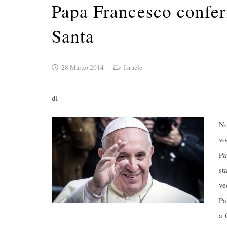
Papa Francesco confer
Santa
28 Marzo 2014
Israele
di
No
vo
Pa
st
ve
Pa
a 