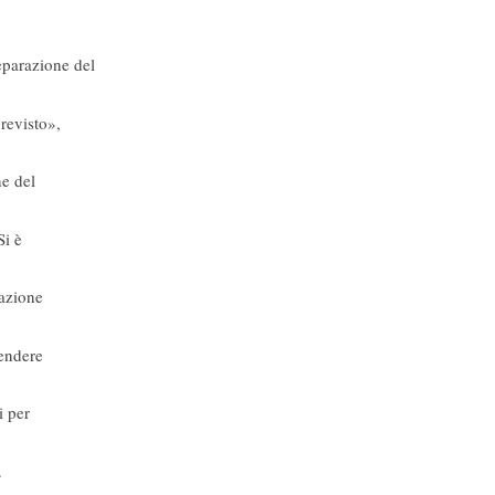
arazione del
revisto»,
e del
Si è
uazione
rendere
i per
.