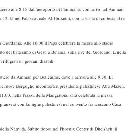
aereo alle 8.15 dall’aeroporto di Fiumicino, con arrivo ad Amman
 13.45 nel Palazzo reale Al-Husseini, con la visita di cortesia al re
i Giordania. Alle 16.00 il Papa celebrerà la messa allo stadio
ito del battesimo di Gesù a Betania, sulla rive del Giordano. E nella
i rifugiati e i giovani disabili.
cottero da Amman per Betlemme, dove a arriverà alle 9.30. La
le, dove Bergoglio incontrerà il presidente palestinese Abu Mazen.
e 11.00, nella Piazza della Mangiatoia, sarà celebrata la messa,
e pranzerà con famiglie palestinesi nel convento francescano Casa
ta della Natività. Subito dopo, nel Phoenix Center di Dheisheh, il