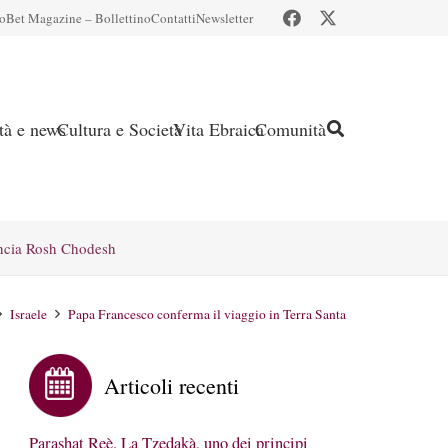
io
Bet Magazine – Bollettino
Contatti
Newsletter
ità e news
Cultura e Società
Vita Ebraica
Comunità
ncia Rosh Chodesh
Israele
Papa Francesco conferma il viaggio in Terra Santa
Articoli recenti
Parashat Reè. La Tzedakà, uno dei principi