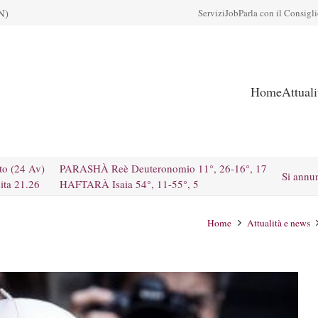
N)
Servizi
Job
Parla con il Consigl
Home
Attual
to (24 Av)
PARASHÀ Reè Deuteronomio 11°, 26-16°, 17
Si annu
ita 21.26
HAFTARÀ Isaia 54°, 11-55°, 5
Home
Attualità e news