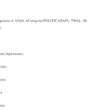
Agenzia:A ANSA ACategoria:POLITICAPAPA: TWAL, SE
E
ei diplomatici
schio,
erra
ha
 una