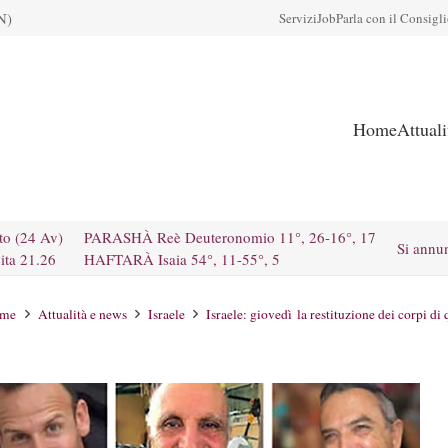
N)
Servizi
Job
Parla con il Consigl
Home
Attual
to (24 Av)
PARASHÀ Reè Deuteronomio 11°, 26-16°, 17
Si annu
ita 21.26
HAFTARÀ Isaia 54°, 11-55°, 5
me
Attualità e news
Israele
Israele: giovedì la restituzione dei corpi di 