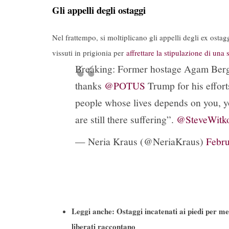
Gli appelli degli ostaggi
Nel frattempo, si moltiplicano gli appelli degli ex ostag
vissuti in prigionia per
affrettare la stipulazione di una
Breaking: Former hostage Agam Berger
thanks
@POTUS
Trump for his efforts
people whose lives depends on you, you
are still there suffering”.
@SteveWitko
— Neria Kraus (@NeriaKraus)
Febru
Leggi anche:
Ostaggi incatenati ai piedi per me
liberati raccontano