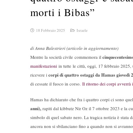
morti i Bibas”
18 Febbraio 2025
Israele
di Anna Balestrieri (articolo in aggiornamento)
cinquecentesimo
Mentre la società civile
commemora il
manifestazioni
in tutte le città, oggi,
17 febbraio 2025, u
corpi di quattro ostaggi da Hamas giovedì 
ricevere i
di cessate il fuoco in corso.
Il ritorno dei corpi avverrà 
Hamas ha dichiarato che fra i quattro corpi ci sono que
anni),
rapiti dal kibbutz Nir Oz il 7 ottobre 2023 e la cu
simbolo di quel sabato nero. La tragica notizia è stata da
ancora non si sbilanciano fino a quando non si avranno i 