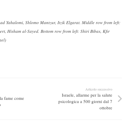
had Yahalomi, Shlomo Mantzur, Itzik Elgarat. Middle row from left:
, Hisham al-Sayed. Bottom row from left: Shiri Bibas, Kfir
ael)
Articolo successivo
Israele, allarme per la salute
, la fame come
psicologica a 500 giorni dal 7
o
ottobre