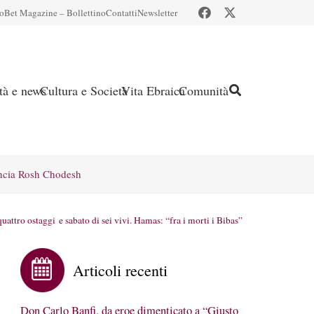
io
Bet Magazine – Bollettino
Contatti
Newsletter
ità e news
Cultura e Società
Vita Ebraica
Comunità
ncia Rosh Chodesh
quattro ostaggi e sabato di sei vivi. Hamas: “fra i morti i Bibas”
Articoli recenti
Don Carlo Banfi, da eroe dimenticato a “Giusto