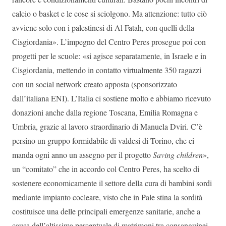
calcio o basket e le cose si sciolgono. Ma attenzione: tutto ciò
avviene solo con i palestinesi di Al Fatah, con quelli della
Cisgiordania». L’impegno del Centro Peres prosegue poi con
progetti per le scuole: «si agisce separatamente, in Israele e in
Cisgiordania, mettendo in contatto virtualmente 350 ragazzi
con un social network creato apposta (sponsorizzato
dall’italiana ENI). L’Italia ci sostiene molto e abbiamo ricevuto
donazioni anche dalla regione Toscana, Emilia Romagna e
Umbria, grazie al lavoro straordinario di Manuela Dviri. C’è
persino un gruppo formidabile di valdesi di Torino, che ci
manda ogni anno un assegno per il progetto
Saving children
»,
un “comitato” che in accordo col Centro Peres, ha scelto di
sostenere economicamente il settore della cura di bambini sordi
mediante impianto cocleare, visto che in Pale stina la sordità
costituisce una delle principali emergenze sanitarie, anche a
causa dell’altissima percentuale di matrimoni tra consanguinei.