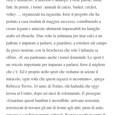
fatti. In primis, i tornei annuali di calcio, basket, cricket,
volley…, organizzati tra ragazzini, forse il progetto che ha
portato a casa risultati di maggior successo, contribuendo a
creare legami e amicizie altrimenti impensabili tra famiglie
arabe ed ebraiche. Due volte la settimana per tirar calci a un
pallone e imparare a parlarsi, a guardarsi, a rotolarsi sul campo
da gioco insieme, con la freschezza che solo l’infanzia sa
offrire. «E ora partiranno anche i tornei femminili. Lo sport è
un veicolo importante per imparare a parlarsi, forse il migliore
che c’è. Ed è proprio nello sport che vediamo in azione il
miracolo, ogni volta che questi ragazzi si incontrano», spiega
Rebecca Treves, 24 anni, di Torino, olà hadashà che oggi
lavora al Centro, dopo sei mesi di volontariato. E prosegue:
«Guardare questi bambini è incredibile: arrivano tesissimi,
terrorizzati di trovarsi gli uni di fronte agli altri, pieni di astio,
rancore e condizionamenti culturali. Bastano pochi incontri di