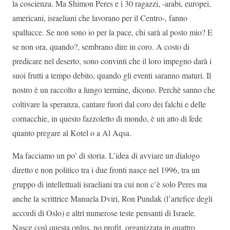
la coscienza. Ma Shimon Peres e i 30 ragazzi, -arabi, europei,
americani, israeliani che lavorano per il Centro-, fanno
spallucce. Se non sono io per la pace, chi sarà al posto mio? E
se non ora, quando?, sembrano dire in coro. A costo di
predicare nel deserto, sono convinti che il loro impegno darà i
suoi frutti a tempo debito, quando gli eventi saranno maturi. Il
nostro è un raccolto a lungo termine, dicono. Perchè sanno che
coltivare la speranza, cantare fuori dal coro dei falchi e delle
cornacchie, in questo fazzoletto di mondo, è un atto di fede
quanto pregare al Kotel o a Al Aqsa.
Ma facciamo un po’ di storia. L’idea di avviare un dialogo
diretto e non politico tra i due fronti nasce nel 1996, tra un
gruppo di intellettuali israeliani tra cui non c’è solo Peres ma
anche la scrittrice Manuela Dviri, Ron Pundak (l’artefice degli
accordi di Oslo) e altri numerose teste pensanti di Israele.
Nasce così questa onlus, no profit, organizzata in quattro