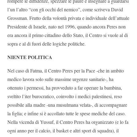
rompere le diffidenze, spezzare le paure e insegnare a guardarsi
l’un l’altro “con gli occhi del nemico”, come scriveva David
Grossman. Frutto della volontà privata e individuale dell’attuale
Presidente di Israele, nato nel 1996, quando ancora Peres non
era ancora il primo cittadino dello Stato, il Centro si vuole al di
sopra e al di fuori delle logiche politiche.
NIENTE POLITICA
Nel caso di Fatma, il Centro Peres per la Pace -che in ambito
medico lavora solo sulle massime urgenze sanitarie-, ha
ottenuto i permessi, ha provveduto a far operare la bambina,
sveltito l’iter burocratico, coinvolto i medici palestinesi, reso
possibile alla madre -una musulmana velata-, di accompagnare
la figlia; e infine si è accollato tutte le spese mediche del caso.
Nella vicenda di Yussuf, il Centro Peres ha organizzato (e lo fa
ogni anno per il calcio, il basket e altri sport di squadra), il