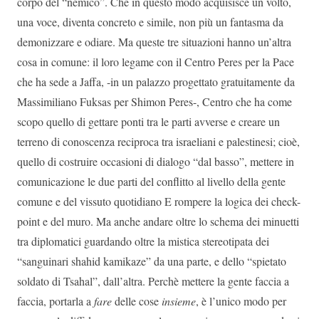
corpo del “nemico”. Che in questo modo acquisisce un volto,
una voce, diventa concreto e simile, non più un fantasma da
demonizzare e odiare. Ma queste tre situazioni hanno un’altra
cosa in comune: il loro legame con il Centro Peres per la Pace
che ha sede a Jaffa, -in un palazzo progettato gratuitamente da
Massimiliano Fuksas per Shimon Peres-, Centro che ha come
scopo quello di gettare ponti tra le parti avverse e creare un
terreno di conoscenza reciproca tra israeliani e palestinesi; cioè,
quello di costruire occasioni di dialogo “dal basso”, mettere in
comunicazione le due parti del conflitto al livello della gente
comune e del vissuto quotidiano E rompere la logica dei check-
point e del muro. Ma anche andare oltre lo schema dei minuetti
tra diplomatici guardando oltre la mistica stereotipata dei
“sanguinari shahid kamikaze” da una parte, e dello “spietato
soldato di Tsahal”, dall’altra. Perchè mettere la gente faccia a
faccia, portarla a
fare
delle cose
insieme
, è l’unico modo per