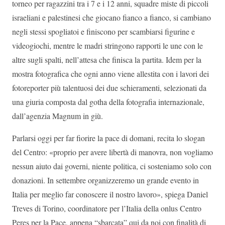
torneo per ragazzini tra i 7 e i 12 anni, squadre miste di piccoli
israeliani e palestinesi che giocano fianco a fianco, si cambiano
negli stessi spogliatoi e finiscono per scambiarsi figurine e
videogiochi, mentre le madri stringono rapporti le une con le
altre sugli spalti, nell’attesa che finisca la partita. Idem per la
mostra fotografica che ogni anno viene allestita con i lavori dei
fotoreporter più talentuosi dei due schieramenti, selezionati da
una giuria composta dal gotha della fotografia internazionale,
dall’agenzia Magnum in giù.
Parlarsi oggi per far fiorire la pace di domani, recita lo slogan
del Centro: «proprio per avere libertà di manovra, non vogliamo
nessun aiuto dai governi, niente politica, ci sosteniamo solo con
donazioni. In settembre organizzeremo un grande evento in
Italia per meglio far conoscere il nostro lavoro», spiega Daniel
Treves di Torino, coordinatore per l’Italia della onlus Centro
Peres per la Pace, appena “sbarcata” qui da noi con finalità di