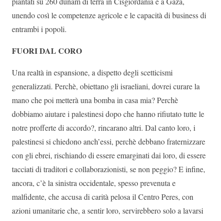
piantati su 260 dunam di terra in Cisgiordania e a Gaza,
unendo così le competenze agricole e le capacità di business di
entrambi i popoli.
FUORI DAL CORO
Una realtà in espansione, a dispetto degli scetticismi
generalizzati. Perchè, obiettano gli israeliani, dovrei curare la
mano che poi metterà una bomba in casa mia? Perchè
dobbiamo aiutare i palestinesi dopo che hanno rifiutato tutte le
notre profferte di accordo?, rincarano altri. Dal canto loro, i
palestinesi si chiedono anch’essi, perchè debbano fraternizzare
con gli ebrei, rischiando di essere emarginati dai loro, di essere
tacciati di traditori e collaborazionisti, se non peggio? E infine,
ancora, c’è la sinistra occidentale, spesso prevenuta e
malfidente, che accusa di carità pelosa il Centro Peres, con
azioni umanitarie che, a sentir loro, servirebbero solo a lavarsi