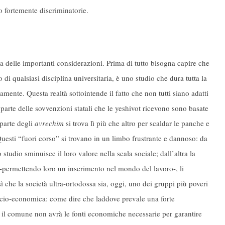
o fortemente discriminatorie.
a delle importanti considerazioni. Prima di tutto bisogna capire che
 di qualsiasi disciplina universitaria, è uno studio che dura tutta la
iamente. Questa realtà sottointende il fatto che non tutti siano adatti
parte delle sovvenzioni statali che le yeshivot ricevono sono basate
parte degli
avrechim
si trova lì più che altro per scaldar le panche e
Questi “fuori corso” si trovano in un limbo frustrante e dannoso: da
tudio sminuisce il loro valore nella scala sociale; dall’altra la
da -permettendo loro un inserimento nel mondo del lavoro-, li
sì che la società ultra-ortodossa sia, oggi, uno dei gruppi più poveri
à socio-economica: come dire che laddove prevale una forte
 lì il comune non avrà le fonti economiche necessarie per garantire