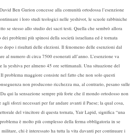
 David Ben Gurion concesse alla comunità ortodossa l’esenzione
ontinuare i loro studi teologici nelle yeshivot, le scuole rabbiniche
tto se stesso allo studio dei sacri testi. Quella che sembrò allora
dei problemi più spinosi della società israeliana ed è tornata
o dopo i risultati delle elezioni. Il fenomeno delle esenzioni dal
ivare al numero di circa 7500 esonerati all’anno. L’esenzione va
e la yeshiva per almeno 45 ore settimanali. Una situazione del
 Il problema maggiore consiste nel fatto che non solo questi
conseguenza non producono ricchezza ma, al contrario, pesano sulle
 Da qui la sensazione sempre più forte che il mondo ortodosso non
e agli sforzi necessari per far andare avanti il Paese; la qual cosa,
ettorale del vincitore di questa tornata, Yair Lapid, significa “una
 problema è molto più complesso della ferma obbligatoria in se
o militare, chi è interessato ha tutta la vita davanti per continuare i