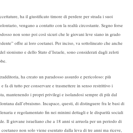
cettature, ha il giustificato timore di perdere per strada i suoi
olontario, vengano a contatto con la realtà circostante. Segno forse
odosso non sono poi così sicuri che le giovani leve siano in grado
redente” offre ai loro coetanei. Per inciso, va sottolineato che anche
 del sionismo e dello Stato d’Israele, sono considerati dagli zeloti
bbe.
ntradditoria, ha creato un paradosso assurdo e pericoloso: più
e fa di tutto per conservare e trasmettere in senso restrittivo i
ta, mantenendo i propri privilegi e isolandosi sempre di più dal
allontana dall’ebraismo. Incapace, questi, di distinguere fra le basi di
llenaria e regolamentato fin nei minimi dettagli e le disparità sociali
e. Il giovane israeliano che a 18 anni si arruola per un periodo di
 coetaneo non solo viene esentato dalla leva di tre anni ma riceve,