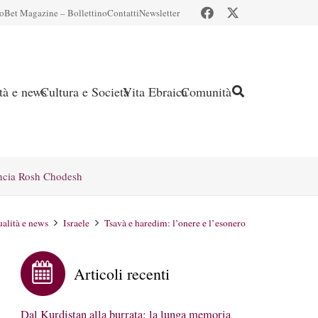
io
Bet Magazine – Bollettino
Contatti
Newsletter
ità e news
Cultura e Società
Vita Ebraica
Comunità
ncia Rosh Chodesh
ualità e news
Israele
Tsavà e haredim: l’onere e l’esonero
Articoli recenti
Dal Kurdistan alla burrata: la lunga memoria