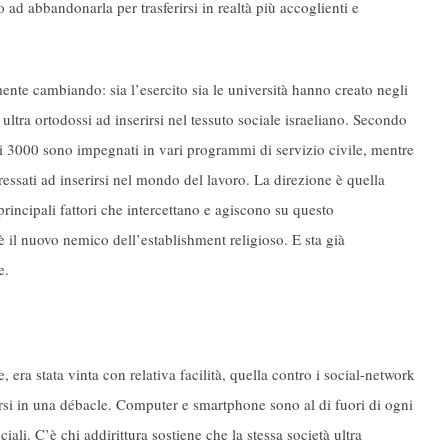
o ad abbandonarla per trasferirsi in realtà più accoglienti e
ente cambiando: sia l’esercito sia le università hanno creato negli
ultra ortodossi ad inserirsi nel tessuto sociale israeliano. Secondo
ltri 3000 sono impegnati in vari programmi di servizio civile, mentre
ressati ad inserirsi nel mondo del lavoro. La direzione è quella
principali fattori che intercettano e agiscono su questo
 il nuovo nemico dell’establishment religioso. E sta già
e.
 era stata vinta con relativa facilità, quella contro i social-network
arsi in una débacle. Computer e smartphone sono al di fuori di ogni
ali. C’è chi addirittura sostiene che la stessa società ultra