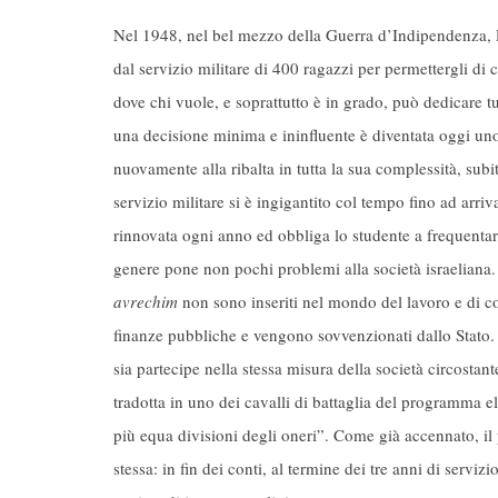
Nel 1948, nel bel mezzo della Guerra d’Indipendenza,
dal servizio militare di 400 ragazzi per permettergli di c
dove chi vuole, e soprattutto è in grado, può dedicare tu
una decisione minima e ininfluente è diventata oggi uno 
nuovamente alla ribalta in tutta la sua complessità, subit
servizio militare si è ingigantito col tempo fino ad arr
rinnovata ogni anno ed obbliga lo studente a frequentar
genere pone non pochi problemi alla società israeliana.
avrechim
non sono inseriti nel mondo del lavoro e di 
finanze pubbliche e vengono sovvenzionati dallo Stato.
sia partecipe nella stessa misura della società circostant
tradotta in uno dei cavalli di battaglia del programma el
più equa divisioni degli oneri”. Come già accennato, il
stessa: in fin dei conti, al termine dei tre anni di servizi