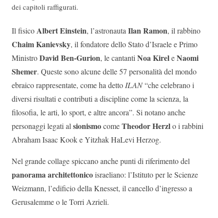
dei capitoli raffigurati.
Albert Einstein
Ilan Ramon
Il fisico
, l’astronauta
, il rabbino
Chaim Kanievsky
, il fondatore dello Stato d’Israele e Primo
David Ben-Gurion
Noa Kirel
Naomi
Ministro
, le cantanti
e
Shemer
. Queste sono alcune delle 57 personalità del mondo
ebraico rappresentate, come ha detto
ILAN
“che celebrano i
diversi risultati e contributi a discipline come la scienza, la
filosofia, le arti, lo sport, e altre ancora”. Si notano anche
sionismo
Theodor Herzl
personaggi legati al
come
o i rabbini
Abraham Isaac Kook e Yitzhak HaLevi Herzog.
Nel grande collage spiccano anche punti di riferimento del
panorama architettonico
israeliano: l’Istituto per le Scienze
Weizmann, l’edificio della Knesset, il cancello d’ingresso a
Gerusalemme o le Torri Azrieli.