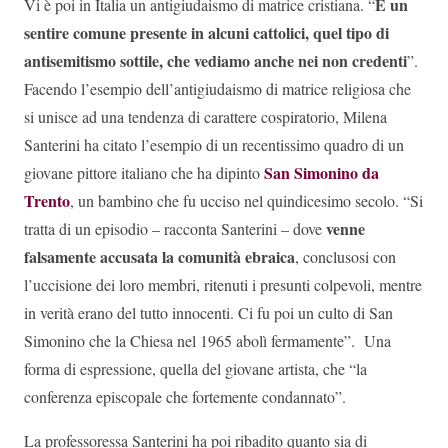
È un
Vi è poi in Italia un antigiudaismo di matrice cristiana. “
sentire comune presente in alcuni cattolici, quel tipo di
antisemitismo sottile, che vediamo anche nei non credenti
”.
Facendo l’esempio dell’antigiudaismo di matrice religiosa che
si unisce ad una tendenza di carattere cospiratorio, Milena
Santerini ha citato l’esempio di un recentissimo quadro di un
San Simonino da
giovane pittore italiano che ha dipinto
Trento
, un bambino che fu ucciso nel quindicesimo secolo. “Si
venne
tratta di un episodio – racconta Santerini – dove
falsamente accusata la comunità ebraica
, conclusosi con
l’uccisione dei loro membri, ritenuti i presunti colpevoli, mentre
in verità erano del tutto innocenti. Ci fu poi un culto di San
Simonino che la Chiesa nel 1965 abolì fermamente”. Una
forma di espressione, quella del giovane artista, che “la
conferenza episcopale che fortemente condannato”.
La professoressa Santerini ha poi ribadito quanto sia di