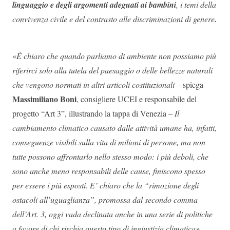
linguaggio e degli argomenti adeguati ai bambini
, i temi della
convivenza civile e del contrasto alle discriminazioni di genere
.
«
È chiaro che quando parliamo di ambiente non possiamo più
riferirci solo alla tutela del paesaggio o delle bellezze naturali
che vengono normati in altri articoli costituzionali
– spiega
Massimiliano Boni
, consigliere UCEI e responsabile del
progetto “Art 3”, illustrando la tappa di Venezia –
Il
cambiamento climatico causato dalle attività umane ha, infatti,
conseguenze visibili sulla vita di milioni di persone, ma non
tutte possono affrontarlo nello stesso modo: i più deboli,
che
sono anche meno responsabili delle cause,
finiscono spesso
per essere i più esposti
.
E’ chiaro che la “rimozione degli
ostacoli all’uguaglianza”, promossa dal secondo comma
dell’Art. 3, oggi vada declinata anche in una serie di politiche
a favore di chi rischia questo tipo di ingiustizia climatica»
.