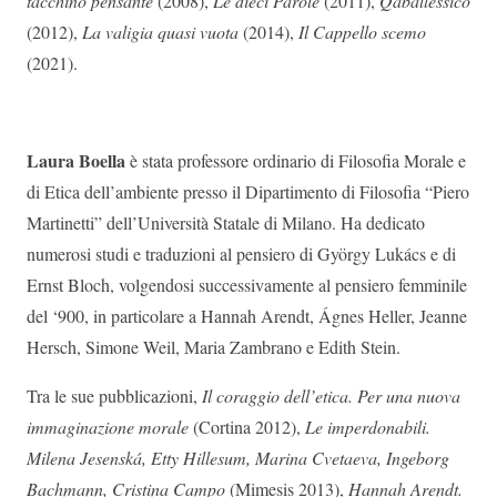
tacchino pensante
(2008),
Le dieci Parole
(2011),
Qaballessico
(2012),
La valigia quasi vuota
(2014),
Il Cappello scemo
(2021).
Laura Boella
è stata professore ordinario di Filosofia Morale e
di Etica dell’ambiente presso il Dipartimento di Filosofia “Piero
Martinetti” dell’Università Statale di Milano. Ha dedicato
numerosi studi e traduzioni al pensiero di György Lukács e di
Ernst Bloch, volgendosi successivamente al pensiero femminile
del ‘900, in particolare a Hannah Arendt, Ágnes Heller, Jeanne
Hersch, Simone Weil, Maria Zambrano e Edith Stein.
Tra le sue pubblicazioni,
Il coraggio dell’etica. Per una nuova
immaginazione morale
(Cortina 2012),
Le imperdonabili.
Milena Jesenská, Etty Hillesum, Marina Cvetaeva, Ingeborg
Bachmann, Cristina Campo
(Mimesis 2013),
Hannah Arendt.