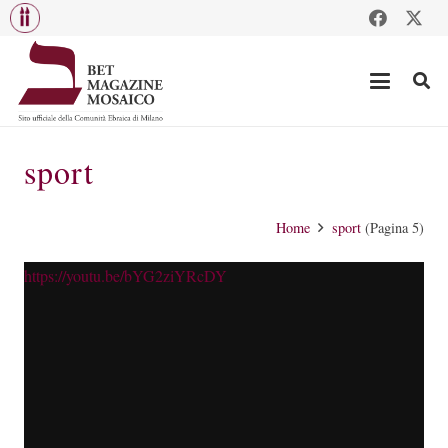
sport
Home
sport
(Pagina 5)
https://youtu.be/bYG2ziYRcDY