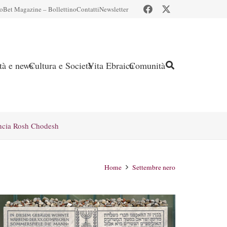
io
Bet Magazine – Bollettino
Contatti
Newsletter
ità e news
Cultura e Società
Vita Ebraica
Comunità
ncia Rosh Chodesh
Home
Settembre nero