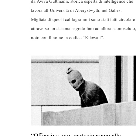
da Aviva Guttmann, storica esperta di intelligence che
lavora all’Università di Aberystwyth, nel Galles.
Migliaia di questi cablogrammi sono stati fatti circolare
attraverso un sistema segreto fino ad allora sconosciuto
noto con il nome in codice “Kilowatt”.
“Offensivo, non parteciperemo alla