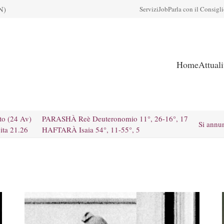
N)
Servizi
Job
Parla con il Consigl
Home
Attual
to (24 Av)
PARASHÀ Reè Deuteronomio 11°, 26-16°, 17
Si annu
ita 21.26
HAFTARÀ Isaia 54°, 11-55°, 5