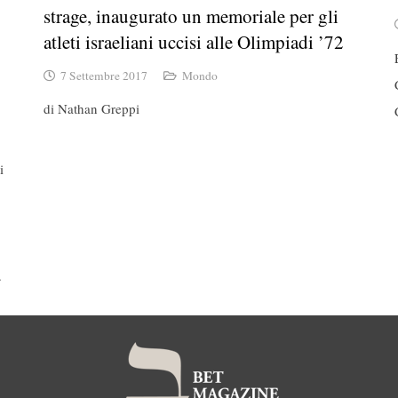
strage, inaugurato un memoriale per gli
atleti israeliani uccisi alle Olimpiadi ’72
7 Settembre 2017
Mondo
di Nathan Greppi
i
,
.