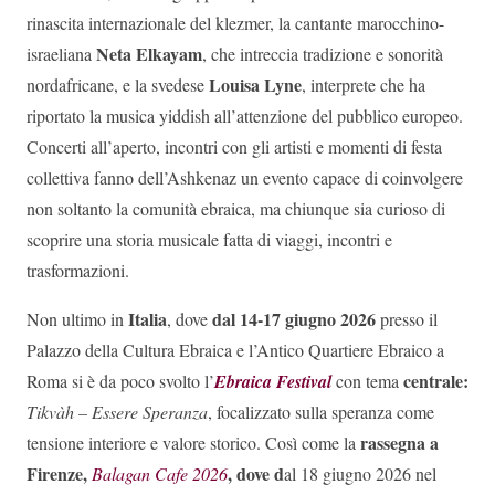
rinascita internazionale del klezmer, la cantante marocchino-
Neta Elkayam
israeliana
, che intreccia tradizione e sonorità
Louisa Lyne
nordafricane, e la svedese
, interprete che ha
riportato la musica yiddish all’attenzione del pubblico europeo.
Concerti all’aperto, incontri con gli artisti e momenti di festa
collettiva fanno dell’Ashkenaz un evento capace di coinvolgere
non soltanto la comunità ebraica, ma chiunque sia curioso di
scoprire una storia musicale fatta di viaggi, incontri e
trasformazioni.
Italia
dal
14-17 giugno 2026
Non ultimo in
, dove
presso il
Palazzo della Cultura Ebraica e l’Antico Quartiere Ebraico a
centrale:
Roma si è da poco svolto l’
Ebraica Festival
con tema
Tikvàh – Essere Speranza
, focalizzato sulla speranza come
rassegna a
tensione interiore e valore storico. Così come la
Firenze,
, dove d
Balagan Cafe 2026
al 18 giugno 2026 nel