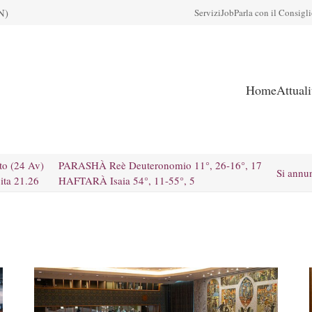
N)
Servizi
Job
Parla con il Consigl
Home
Attual
to (24 Av)
PARASHÀ Reè Deuteronomio 11°, 26-16°, 17
Si annu
ita 21.26
HAFTARÀ Isaia 54°, 11-55°, 5