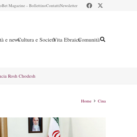
io
Bet Magazine – Bollettino
Contatti
Newsletter
ità e news
Cultura e Società
Vita Ebraica
Comunità
ncia Rosh Chodesh
Home
Cina