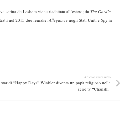
va scritta da Leshem viene riadattata all’estero; da
The Gordin
ti tratti nel 2015 due remake:
Allegiance
negli Stati Uniti e
Spy
in
Articolo successivo
 star di “Happy Days” Winkler diventa un papà religioso nella
serie tv “Chanshi”