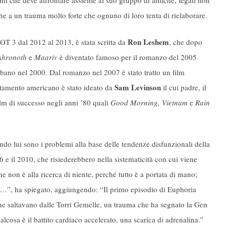
emi che deve affrontare assieme al suo gruppo di amiche, legati non
he a un trauma molto forte che ognuno di loro tenta di rielaborare.
Ron Leshem
HOT 3 dal 2012 al 2013, è stata scritta da
, che dopo
 Ahronoth
e
Maariv
è diventato famoso per il romanzo del 2005
 Libano nel 2000. Dal romanzo nel 2007 è stato tratto un film
Sam Levinson
attamento americano è stato ideato da
il cui padre, il
film di successo negli anni ’80 quali
Good Morning, Vietnam
e
Rain
ndo lui sono i problemi alla base delle tendenze disfunzionali della
96 e il 2010, che risiederebbero nella sistematicità con cui viene
e non è alla ricerca di niente, perché tutto è a portata di mano;
re…”, ha spiegato, aggiungendo: “Il primo episodio di Euphoria
 che saltavano dalle Torri Gemelle, un trauma che ha segnato la Gen
lcosa è il battito cardiaco accelerato, una scarica di adrenalina.”