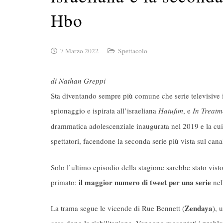
Hbo
7 Marzo 2022
Spettacolo
di Nathan Greppi
Sta diventando sempre più comune che serie televisive i
spionaggio e ispirata all’israeliana
Hatufim
, e
In Treatm
drammatica adolescenziale inaugurata nel 2019 e la cu
spettatori, facendone la seconda serie più vista sul c
Solo l’ultimo episodio della stagione sarebbe stato visto 
il maggior numero di tweet per una serie
primato:
nell
Zendaya
La trama segue le vicende di Rue Bennett (
), 