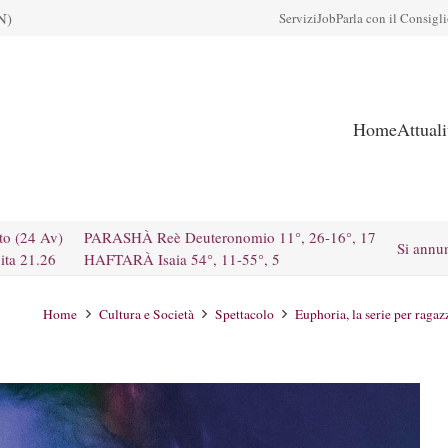
N)
Servizi
Job
Parla con il Consigl
Home
Attual
to (24 Av)
PARASHÀ Reè Deuteronomio 11°, 26-16°, 17
Si annu
ita 21.26
HAFTARÀ Isaia 54°, 11-55°, 5
Home
Cultura e Società
Spettacolo
Euphoria, la serie per ragaz