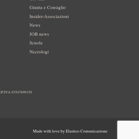
Giunta e Consiglio
Insider-Associazioni
News
JOB news
Scuola
Necrologi
./P.IVA 03547690150
Made with love by
Elastico Comunicazione