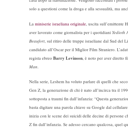
casa dopo la riabilitazione. Vengono raccontati i probl
solo a questioni come la droga e alla sessualità, ma anc
La
miniserie israeliana originale
, uscita sull’emittente 
aver lavorato come giornalista per i quotidiani
Yedioth
Beaufort
, sul ritiro delle truppe israeliane dal Sud del
candidato all’Oscar per il Miglior Film Straniero. L’ad
Barry Levinson
regista ebreo
, è noto per aver diretto 
Man
.
Nella serie, Leshem ha voluto parlare di quelli che seco
Gen Z, la generazione di chi è nato all’incirca tra il 19
sottoposta a traumi fin dall’infanzia: “Questa generazion
basta digitare una parola chiave su Google dal cellula
inizia con le scene dei suicidi delle decine di persone
Z fin dall’infanzia. Se adesso cercano qualcosa, quel qua