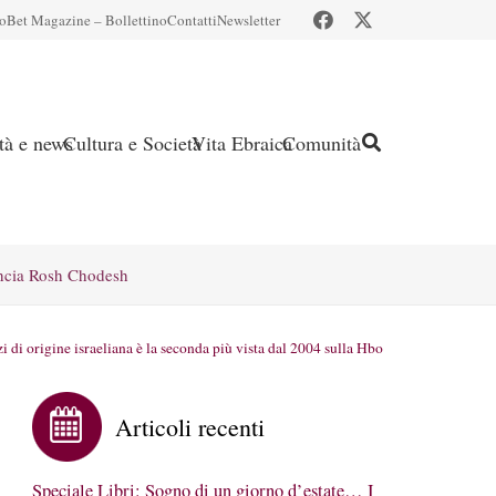
io
Bet Magazine – Bollettino
Contatti
Newsletter
ità e news
Cultura e Società
Vita Ebraica
Comunità
ncia Rosh Chodesh
zi di origine israeliana è la seconda più vista dal 2004 sulla Hbo
Articoli recenti
Speciale Libri: Sogno di un giorno d’estate… I