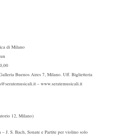
ica di Milano
 un
0,00
leria Buenos Aires 7, Milano. Uff. Biglietteria
a@seratemusicali.it – www.seratemusicali.it
torio 12, Milano)
– J. S. Bach, Sonate e Partite per violino solo