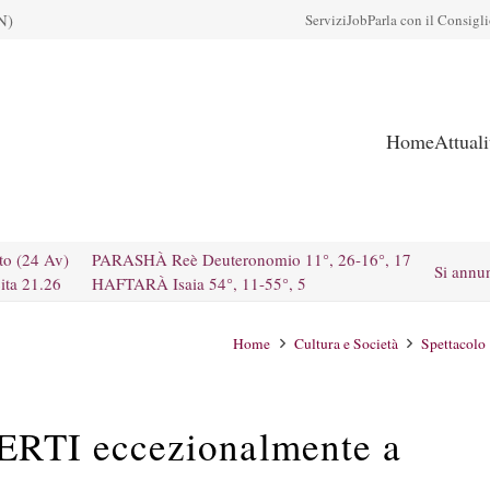
N)
Servizi
Job
Parla con il Consigl
Home
Attual
to (24 Av)
PARASHÀ Reè Deuteronomio 11°, 26-16°, 17
Si annu
ita 21.26
HAFTARÀ Isaia 54°, 11-55°, 5
Home
Cultura e Società
Spettacolo
RTI eccezionalmente a