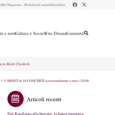
io
Bet Magazine – Bollettino
Contatti
Newsletter
ità e news
Cultura e Società
Vita Ebraica
Comunità
ncia Rosh Chodesh
CARNET di 10 CONCERTI eccezionalmente a euro 120,00
Articoli recenti
Dal Kurdistan alla burrata: la lunga memoria