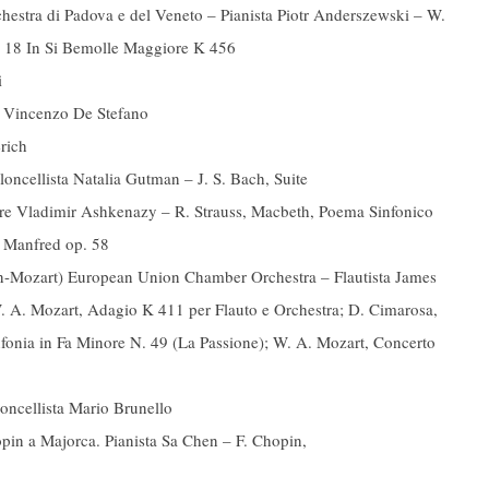
hestra di Padova e del Veneto – Pianista Piotr Anderszewski – W.
. 18 In Si Bemolle Maggiore K 456
i
e Vincenzo De Stefano
rich
loncellista Natalia Gutman – J. S. Bach, Suite
tore Vladimir Ashkenazy – R. Strauss, Macbeth, Poema Sinfonico
, Manfred op. 58
aydn-Mozart) European Union Chamber Orchestra – Flautista James
. A. Mozart, Adagio K 411 per Flauto e Orchestra; D. Cimarosa,
nfonia in Fa Minore N. 49 (La Passione); W. A. Mozart, Concerto
oncellista Mario Brunello
pin a Majorca. Pianista Sa Chen – F. Chopin,