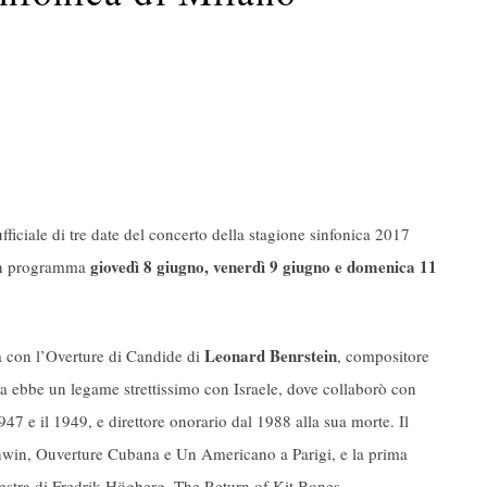
fficiale di tre date del concerto della stagione sinfonica 2017
giovedì 8 giugno, venerdì 9 giugno e domenica 11
in programma
Leonard Benrstein
rà con l’Overture di Candide di
, compositore
vita ebbe un legame strettissimo con Israele, dove collaborò con
1947 e il 1949, e direttore onorario dal 1988 alla sua morte. Il
in, Ouverture Cubana e Un Americano a Parigi, e la prima
estra di Fredrik Högberg, The Return of Kit Bones.