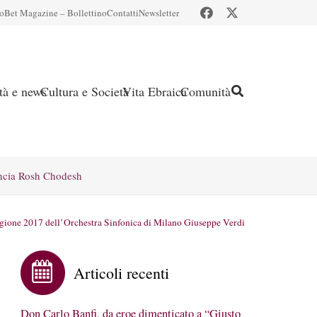
io
Bet Magazine – Bollettino
Contatti
Newsletter
ità e news
Cultura e Società
Vita Ebraica
Comunità
ncia Rosh Chodesh
 stagione 2017 dell’Orchestra Sinfonica di Milano Giuseppe Verdi
Articoli recenti
Don Carlo Banfi, da eroe dimenticato a “Giusto