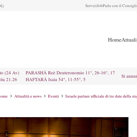
N)
Servizi
Job
Parla con il Consigl
Home
Attual
to (24 Av)
PARASHÀ Reè Deuteronomio 11°, 26-16°, 17
Si annu
ita 21.26
HAFTARÀ Isaia 54°, 11-55°, 5
ome
Attualità e news
Eventi
Israele partner ufficiale di tre date della