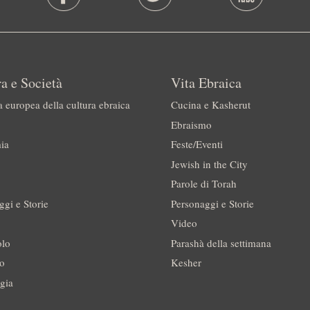
a e Società
Vita Ebraica
a europea della cultura ebraica
Cucina e Kasherut
Ebraismo
ia
Feste/Eventi
Jewish in the City
Parole di Torah
ggi e Storie
Personaggi e Storie
Video
olo
Parashà della settimana
no
Kesher
gia