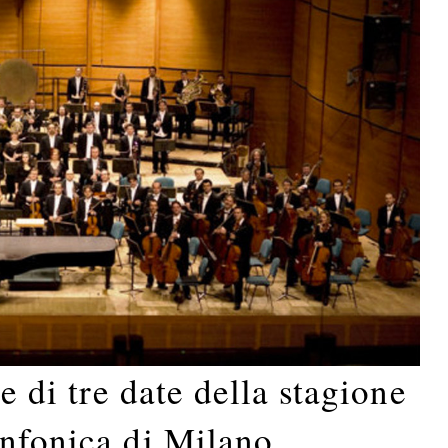
le di tre date della stagione
infonica di Milano