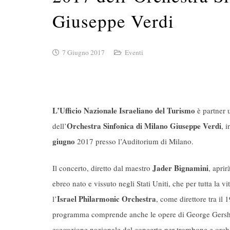
Giuseppe Verdi
7 Giugno 2017
Eventi
L’Ufficio Nazionale Israeliano del Turismo
è partner u
Orchestra Sinfonica di Milano Giuseppe Verdi
dell’
, 
giugno
2017 presso l’Auditorium di Milano.
Jader Bignamini
Il concerto, diretto dal maestro
, apri
ebreo nato e vissuto negli Stati Uniti, che per tutta la 
Israel Philarmonic Orchestra
l’
, come direttore tra il 
programma comprende anche le opere di George Gershw
esecuzione nazionale del concerto per trombone e orch