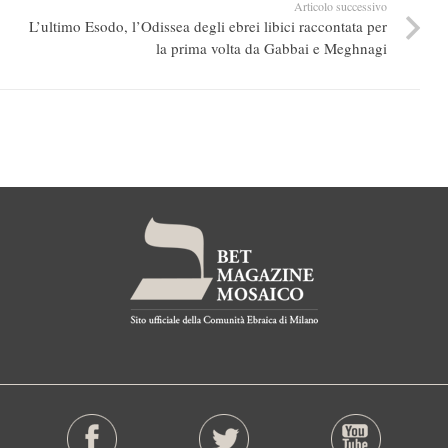
Articolo successivo
L’ultimo Esodo, l’Odissea degli ebrei libici raccontata per
la prima volta da Gabbai e Meghnagi