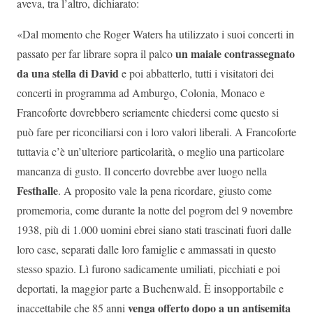
aveva, tra l’altro, dichiarato:
«Dal momento che Roger Waters ha utilizzato i suoi concerti in
un maiale contrassegnato
passato per far librare sopra il palco
da una stella di David
e poi abbatterlo, tutti i visitatori dei
concerti in programma ad Amburgo, Colonia, Monaco e
Francoforte dovrebbero seriamente chiedersi come questo si
può fare per riconciliarsi con i loro valori liberali. A Francoforte
tuttavia c’è un’ulteriore particolarità, o meglio una particolare
mancanza di gusto. Il concerto dovrebbe aver luogo nella
Festhalle
. A proposito vale la pena ricordare, giusto come
promemoria, come durante la notte del pogrom del 9 novembre
1938, più di 1.000 uomini ebrei siano stati trascinati fuori dalle
loro case, separati dalle loro famiglie e ammassati in questo
stesso spazio. Lì furono sadicamente umiliati, picchiati e poi
deportati, la maggior parte a Buchenwald. È insopportabile e
venga offerto dopo a un antisemita
inaccettabile che 85 anni