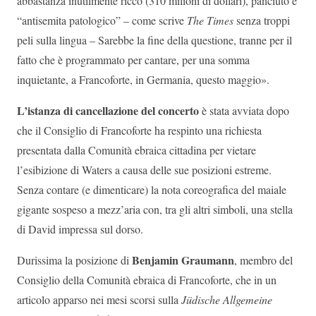
abbastanza inutilmente ricco (310 milioni di dollari), panciuto e
“antisemita patologico” – come scrive
The Times
senza troppi
peli sulla lingua – Sarebbe la fine della questione, tranne per il
fatto che è programmato per cantare, per una somma
inquietante, a Francoforte, in Germania, questo maggio».
L’istanza di cancellazione del concerto
è stata avviata dopo
che il Consiglio di Francoforte ha respinto una richiesta
presentata dalla Comunità ebraica cittadina per vietare
l’esibizione di Waters a causa delle sue posizioni estreme.
Senza contare (e dimenticare) la nota coreografica del maiale
gigante sospeso a mezz’aria con, tra gli altri simboli, una stella
di David impressa sul dorso.
Benjamin Graumann
Durissima la posizione di
, membro del
Consiglio della Comunità ebraica di Francoforte, che in un
articolo apparso nei mesi scorsi sulla
Jüdische Allgemeine