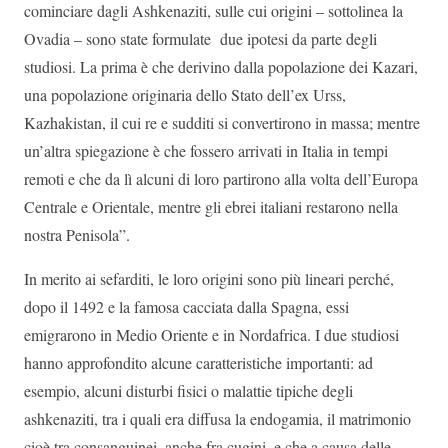
cominciare dagli Ashkenaziti, sulle cui origini – sottolinea la
Ovadia – sono state formulate due ipotesi da parte degli
studiosi. La prima è che derivino dalla popolazione dei Kazari,
una popolazione originaria dello Stato dell’ex Urss,
Kazhakistan, il cui re e sudditi si convertirono in massa; mentre
un’altra spiegazione è che fossero arrivati in Italia in tempi
remoti e che da lì alcuni di loro partirono alla volta dell’Europa
Centrale e Orientale, mentre gli ebrei italiani restarono nella
nostra Penisola”.
In merito ai sefarditi, le loro origini sono più lineari perché,
dopo il 1492 e la famosa cacciata dalla Spagna, essi
emigrarono in Medio Oriente e in Nordafrica. I due studiosi
hanno approfondito alcune caratteristiche importanti: ad
esempio, alcuni disturbi fisici o malattie tipiche degli
ashkenaziti, tra i quali era diffusa la endogamia, il matrimonio
cioè tra consanguinei, anche fra cugini, e che a causa delle