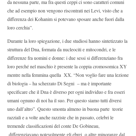
da nessuna parte, ma fra questi ceppi ci sono caratteri comuni
che ad esempio non vengono riscontrati nei Levi, visto che a
differenza dei Kohanim si potevano sposare anche fuori dalla
loro cerchia”.
Durante la loro spiegazione, i due studiosi hanno sintetizzato la
struttura del Dna, formata da nucleociti e mitocondri, e le
differenze fra uomini e donne: i due sessi si differenziano fra
loro perché nel maschio è presente la coppia cromosomica XY
mentre nella femmina quella XX. “Non voglio fare una lezione
di biologia – ha scherzato Di Segni – ma è importante
specificare che il Dna è diverso per ogni individuo e fra esseri
umani ognuno di noi ha il suo. Per questo siamo tutti diversi
uno dall’altro”. Questo smonta almeno in buona parte teorie
razziali e a volte anche razziste che in passato, celebri le
tremende classificazioni del conte De Gobineau,
differenziavano notevolmente gli ebrei o altre minoranze dal