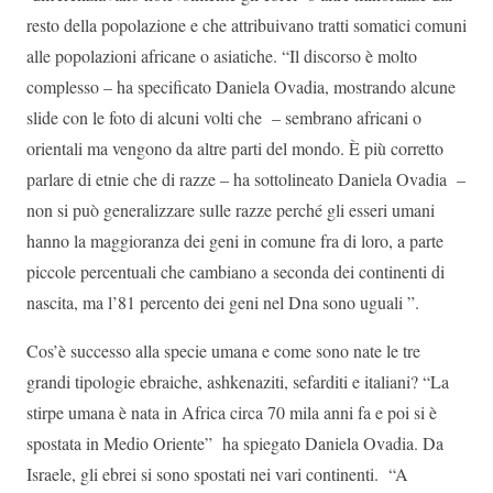
resto della popolazione e che attribuivano tratti somatici comuni
alle popolazioni africane o asiatiche. “Il discorso è molto
complesso – ha specificato Daniela Ovadia, mostrando alcune
slide con le foto di alcuni volti che – sembrano africani o
orientali ma vengono da altre parti del mondo. È più corretto
parlare di etnie che di razze – ha sottolineato Daniela Ovadia –
non si può generalizzare sulle razze perché gli esseri umani
hanno la maggioranza dei geni in comune fra di loro, a parte
piccole percentuali che cambiano a seconda dei continenti di
nascita, ma l’81 percento dei geni nel Dna sono uguali ”.
Cos’è successo alla specie umana e come sono nate le tre
grandi tipologie ebraiche, ashkenaziti, sefarditi e italiani? “La
stirpe umana è nata in Africa circa 70 mila anni fa e poi si è
spostata in Medio Oriente” ha spiegato Daniela Ovadia. Da
Israele, gli ebrei si sono spostati nei vari continenti. “A