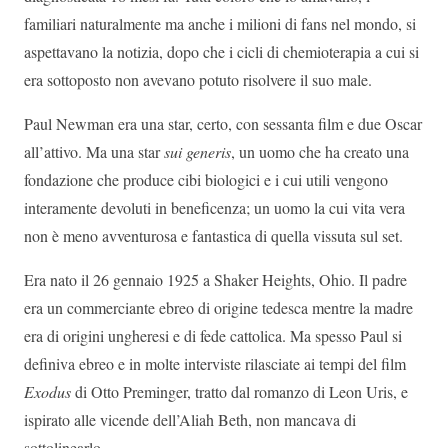
familiari naturalmente ma anche i milioni di fans nel mondo, si
aspettavano la notizia, dopo che i cicli di chemioterapia a cui si
era sottoposto non avevano potuto risolvere il suo male.
Paul Newman era una star, certo, con sessanta film e due Oscar
all’attivo. Ma una star
sui generis
, un uomo che ha creato una
fondazione che produce cibi biologici e i cui utili vengono
interamente devoluti in beneficenza; un uomo la cui vita vera
non è meno avventurosa e fantastica di quella vissuta sul set.
Era nato il 26 gennaio 1925 a Shaker Heights, Ohio. Il padre
era un commerciante ebreo di origine tedesca mentre la madre
era di origini ungheresi e di fede cattolica. Ma spesso Paul si
definiva ebreo e in molte interviste rilasciate ai tempi del film
Exodus
di Otto Preminger, tratto dal romanzo di Leon Uris, e
ispirato alle vicende dell’Aliah Beth, non mancava di
sottolinearlo.