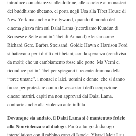
introduce con chiarezza alle dottrine, alle scuole e ai monasteri
del buddhismo tibetano, ci porta negli Usa alla Tibet House di
New York ma anche a Hollywood, quando il mondo del
cinema girava film sul Dalai Lama (ricordiamo Kundun di
Scorsese e Sette anni in Tibet di Annaud) e le star come
Richard Gere, Barbra Streisand, Goldie Hawn e Harrison Ford
si battevano per i diritti dei tibetani, con la speranza (condivisa
da molti) che un cambiamento fosse alle porte. Ma Verni ci
riconduce poi in Tibet per spiegarci il recente dramma della
“torce umane”, i monaci e laici, uomini e donne, che si danno
fuoco per protestare contro le vessazioni dell’occupazione
cinese; martiri, capiti ma non approvati dal Dalai Lama,
contrario anche alla violenza auto-inflitta.
Dovunque sia andato, il Dalai Lama si è mantenuto fedele
alla Nonviolenza e al dialogo
. Parlò a lungo di dialogo
interreligioso con il rabbino capo di Israele, Yisrael Meir Lau,