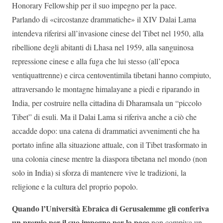
Honorary Fellowship per il suo impegno per la pace.
Parlando di «circostanze drammatiche» il XIV Dalai Lama
intendeva riferirsi all’invasione cinese del Tibet nel 1950, alla
ribellione degli abitanti di Lhasa nel 1959, alla sanguinosa
repressione cinese e alla fuga che lui stesso (all’epoca
ventiquattrenne) e circa centoventimila tibetani hanno compiuto,
attraversando le montagne himalayane a piedi e riparando in
India, per costruire nella cittadina di Dharamsala un “piccolo
Tibet” di esuli. Ma il Dalai Lama si riferiva anche a ciò che
accadde dopo: una catena di drammatici avvenimenti che ha
portato infine alla situazione attuale, con il Tibet trasformato in
una colonia cinese mentre la diaspora tibetana nel mondo (non
solo in India) si sforza di mantenere vive le tradizioni, la
religione e la cultura del proprio popolo.
Quando l’Università Ebraica di Gerusalemme gli conferiva
un premio per il suo impegno per la pace
non compiva un