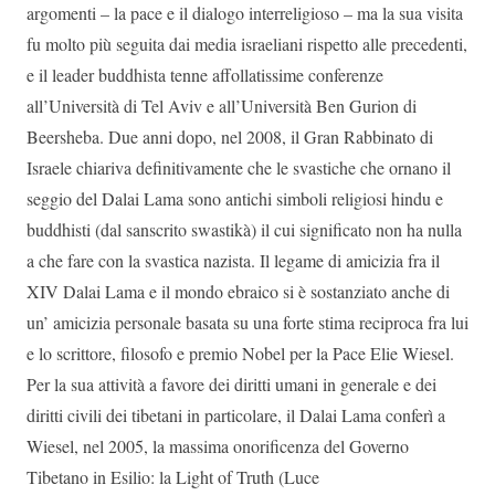
argomenti – la pace e il dialogo interreligioso – ma la sua visita
fu molto più seguita dai media israeliani rispetto alle precedenti,
e il leader buddhista tenne affollatissime conferenze
all’Università di Tel Aviv e all’Università Ben Gurion di
Beersheba. Due anni dopo, nel 2008, il Gran Rabbinato di
Israele chiariva definitivamente che le svastiche che ornano il
seggio del Dalai Lama sono antichi simboli religiosi hindu e
buddhisti (dal sanscrito swastikà) il cui significato non ha nulla
a che fare con la svastica nazista. Il legame di amicizia fra il
XIV Dalai Lama e il mondo ebraico si è sostanziato anche di
un’ amicizia personale basata su una forte stima reciproca fra lui
e lo scrittore, filosofo e premio Nobel per la Pace Elie Wiesel.
Per la sua attività a favore dei diritti umani in generale e dei
diritti civili dei tibetani in particolare, il Dalai Lama conferì a
Wiesel, nel 2005, la massima onorificenza del Governo
Tibetano in Esilio: la Light of Truth (Luce