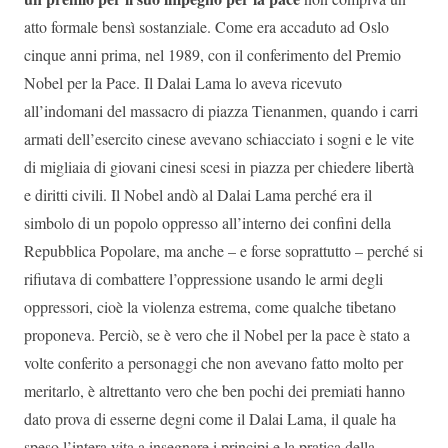
atto formale bensì sostanziale. Come era accaduto ad Oslo
cinque anni prima, nel 1989, con il conferimento del Premio
Nobel per la Pace. Il Dalai Lama lo aveva ricevuto
all’indomani del massacro di piazza Tienanmen, quando i carri
armati dell’esercito cinese avevano schiacciato i sogni e le vite
di migliaia di giovani cinesi scesi in piazza per chiedere libertà
e diritti civili. Il Nobel andò al Dalai Lama perché era il
simbolo di un popolo oppresso all’interno dei confini della
Repubblica Popolare, ma anche – e forse soprattutto – perché si
rifiutava di combattere l’oppressione usando le armi degli
oppressori, cioè la violenza estrema, come qualche tibetano
proponeva. Perciò, se è vero che il Nobel per la pace è stato a
volte conferito a personaggi che non avevano fatto molto per
meritarlo, è altrettanto vero che ben pochi dei premiati hanno
dato prova di esserne degni come il Dalai Lama, il quale ha
speso l’intera vita a insegnare i principi e la pratica della