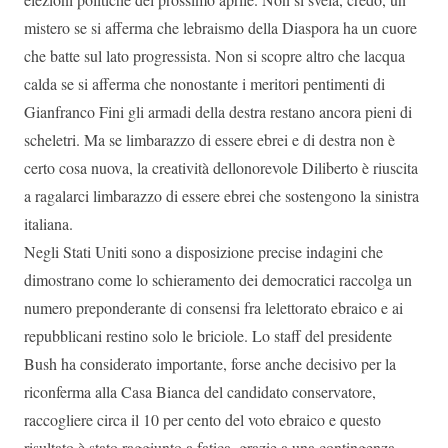
mistero se si afferma che lebraismo della Diaspora ha un cuore
che batte sul lato progressista. Non si scopre altro che lacqua
calda se si afferma che nonostante i meritori pentimenti di
Gianfranco Fini gli armadi della destra restano ancora pieni di
scheletri. Ma se limbarazzo di essere ebrei e di destra non è
certo cosa nuova, la creatività dellonorevole Diliberto è riuscita
a ragalarci limbarazzo di essere ebrei che sostengono la sinistra
italiana.
Negli Stati Uniti sono a disposizione precise indagini che
dimostrano come lo schieramento dei democratici raccolga un
numero preponderante di consensi fra lelettorato ebraico e ai
repubblicani restino solo le briciole. Lo staff del presidente
Bush ha considerato importante, forse anche decisivo per la
riconferma alla Casa Bianca del candidato conservatore,
raccogliere circa il 10 per cento del voto ebraico e questo
risultato è stato raggiunto a fatica, grazie a una contingenza