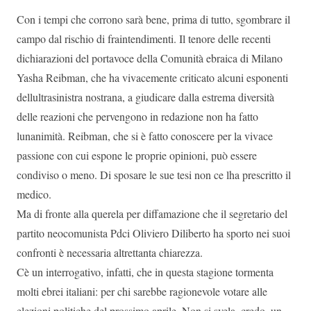
Con i tempi che corrono sarà bene, prima di tutto, sgombrare il
campo dal rischio di fraintendimenti. Il tenore delle recenti
dichiarazioni del portavoce della Comunità ebraica di Milano
Yasha Reibman, che ha vivacemente criticato alcuni esponenti
dellultrasinistra nostrana, a giudicare dalla estrema diversità
delle reazioni che pervengono in redazione non ha fatto
lunanimità. Reibman, che si è fatto conoscere per la vivace
passione con cui espone le proprie opinioni, può essere
condiviso o meno. Di sposare le sue tesi non ce lha prescritto il
medico.
Ma di fronte alla querela per diffamazione che il segretario del
partito neocomunista Pdci Oliviero Diliberto ha sporto nei suoi
confronti è necessaria altrettanta chiarezza.
Cè un interrogativo, infatti, che in questa stagione tormenta
molti ebrei italiani: per chi sarebbe ragionevole votare alle
elezioni politiche del prossimo aprile. Non si svela, credo, un