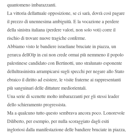
quantomeno imbarazzanti.
La vittoria dellattuale opposizione, se ci sarà, dovrà così pagare
il prezzo di unennesima ambiguità. E la vocazione a perdere
della sinistra italiana (perdere valori, non solo voti) corre il
rischio di trovare nuove tragiche conferme.
Abbiamo visto le bandiere israeliane bruciate in piazza, un
gerarca dellOlp in cui non crede ormai più nemmeno il popolo
palestinese candidato con Bertinotti, uno stralunato esponente
dellultrasinistra arrampicarsi sugli specchi per negare allo Stato
ebraico il diritto ad esistere, le visite fraterne ai rappresentanti
più sanguinari delle dittature mediorientali.
Una serie di scenette molto imbarazzanti per gli stessi leader
dello schieramento progressista.
Ma a qualcuno tutto questo sembrava ancora poco. Lonorevole
Diliberto, per esempio, per nulla scoraggiato dagli esiti
ingloriosi dalla manifestazione delle bandiere bruciate in piazza,