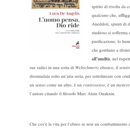
spirito di rivolta da 
qualcuno che, affligge
Aneddoti, spunti di ri
studioso si sofferma 
purificazione, lo hum
che gonfiano a dismi
all’umiltà
, nel rispe
sue radici in una sorta di
Weltschmertz
ebraico, il
senti
dissimulata sotto un’aria seria, per sottolineare con c
un senso come un altro, è un
controsenso
, è un
mettere
l’autore citando il filosofo Marc Alain Ouaknin.
Che cos’è la vita per l’ebreo se non un combattimento 