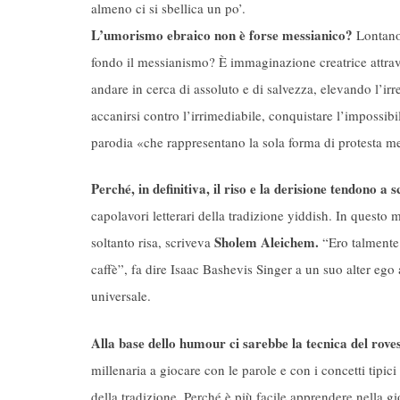
almeno ci si sbellica un po’.
L’umorismo ebraico non è forse messianico?
Lontano 
fondo il messianismo? È immaginazione creatrice attraver
andare in cerca di assoluto e di salvezza, elevando l’irr
accanirsi contro l’irrimediabile, conquistare l’impossibi
parodia «che rappresentano la sola forma di protesta me
Perché, in definitiva, il riso e la derisione tendono a s
capolavori letterari della tradizione yiddish. In questo
Sholem Aleichem.
soltanto risa, scriveva
“Ero talmente 
caffè”, fa dire Isaac Bashevis Singer a un suo alter ego 
universale.
Alla base dello humour ci sarebbe la tecnica del rov
millenaria a giocare con le parole e con i concetti tipici
della tradizione. Perché è più facile apprendere nella gi