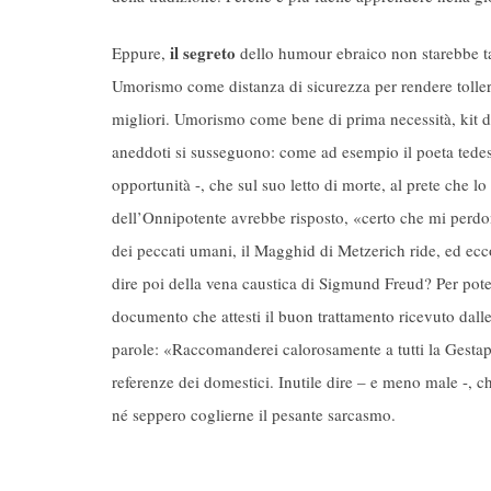
il segreto
Eppure,
dello humour ebraico non starebbe tan
Umorismo come distanza di sicurezza per rendere tollera
migliori. Umorismo come bene di prima necessità, kit d
aneddoti si susseguono: come ad esempio il poeta tedes
opportunità -, che sul suo letto di morte, al prete che l
dell’Onnipotente avrebbe risposto, «certo che mi perdo
dei peccati umani, il Magghid di Metzerich ride, ed e
dire poi della vena caustica di Sigmund Freud? Per poter
documento che attesti il buon trattamento ricevuto dalle
parole: «Raccomanderei calorosamente a tutti la Gestap
referenze dei domestici. Inutile dire – e meno male -, 
né seppero coglierne il pesante sarcasmo.