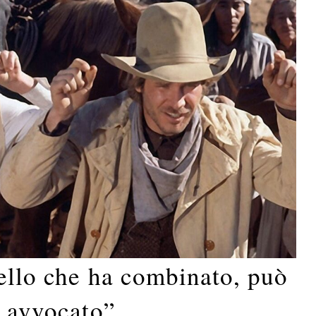
ello che ha combinato, può
o avvocato”