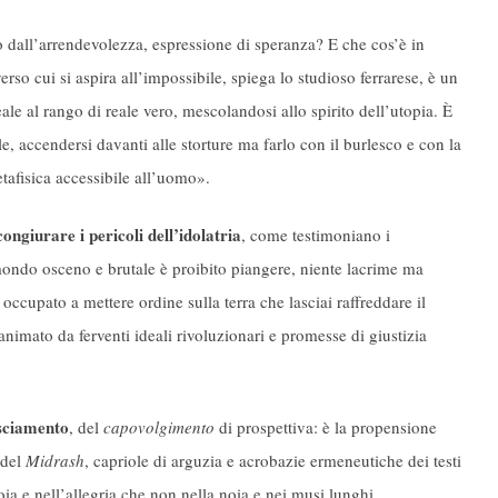
dall’arrendevolezza, espressione di speranza? E che cos’è in
so cui si aspira all’impossibile, spiega lo studioso ferrarese, è un
eale al rango di reale vero, mescolandosi allo spirito dell’utopia. È
le, accendersi davanti alle storture ma farlo con il burlesco e con la
tafisica accessibile all’uomo».
congiurare i pericoli dell’idolatria
, come testimoniano i
 mondo osceno e brutale è proibito piangere, niente lacrime ma
occupato a mettere ordine sulla terra che lasciai raffreddare il
animato da ferventi ideali rivoluzionari e promesse di giustizia
esciamento
, del
capovolgimento
di prospettiva: è la propensione
 del
Midrash
, capriole di arguzia e acrobazie ermeneutiche dei testi
oia e nell’allegria che non nella noia e nei musi lunghi.