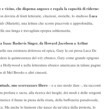
e vicino, che dispensa angosce e regala la capacità di riderne:
Luca
n dovizia di fonti letterarie, citazioni, storielle, lo studioso
ide
(Marietti), una lettura che scorre piacevole e approfondita,
lla sua lunga e travagliata epopea ashkenazita.
 a Isaac Bashevis Singer, da Howard Jacobson a Arthur
lla sua esistenza dolorosa ed epica, Gary la cui prosa Luca De
idera la quintessenza del
witz
ebraico, Gary come grande epigono
a Hollywood e nella letteratura ebraico americana in talune pagine
 di Mel Brooks e altri cineasti.
ntuale, uno scorrazzare libero
– e a suo modo ilare -, tra racconti
tura profana e sacra, alla ricerca dei luoghi, dei modi e delle sorgenti
aturisce il fiume in piena della risata, della buffoneria paradossale,
ica. Ma anche lo humour che nasce da un’etica della protesta, lo