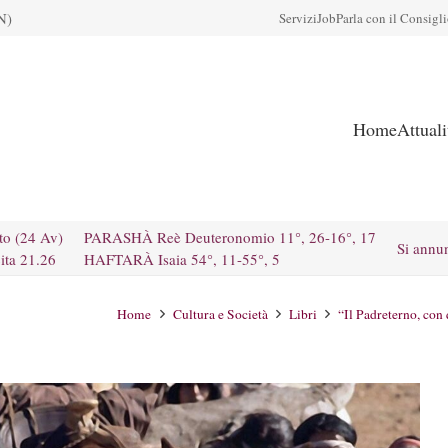
N)
Servizi
Job
Parla con il Consigl
Home
Attual
to (24 Av)
PARASHÀ Reè Deuteronomio 11°, 26-16°, 17
Si annu
ita 21.26
HAFTARÀ Isaia 54°, 11-55°, 5
Home
Cultura e Società
Libri
“Il Padreterno, con