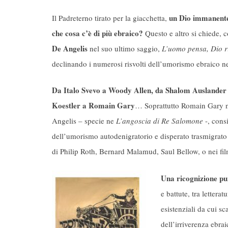
un Dio immanente 
Il Padreterno tirato per la giacchetta,
che cosa c’è di più ebraico?
Questo e altro si chiede, co
De Angelis
nel suo ultimo saggio,
L’uomo pensa, Dio r
declinando i numerosi risvolti dell’umorismo ebraico ne
Da Italo Svevo a Woody Allen, da Shalom Auslander
Koestler a Romain Gary
… Soprattutto Romain Gary ne
Angelis – specie ne
L’angoscia di Re Salomone
-, cons
dell’umorismo autodenigratorio e disperato trasmigrato 
di Philip Roth, Bernard Malamud, Saul Bellow, o nei film
Una ricognizione pu
e battute, tra lettera
esistenziali da cui sc
dell’irriverenza ebra