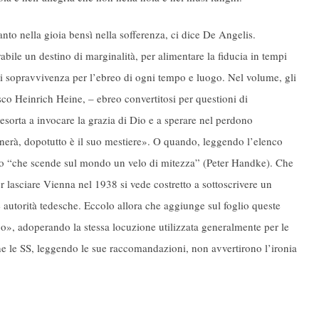
to nella gioia bensì nella sofferenza, ci dice De Angelis.
bile un destino di marginalità, per alimentare la fiducia in tempi
i sopravvivenza per l’ebreo di ogni tempo e luogo. Nel volume, gli
co Heinrich Heine, – ebreo convertitosi per questioni di
o esorta a invocare la grazia di Dio e a sperare nel perdono
nerà, dopotutto è il suo mestiere». O quando, leggendo l’elenco
cco “che scende sul mondo un velo di mitezza” (Peter Handke). Che
 lasciare Vienna nel 1938 si vede costretto a sottoscrivere un
 autorità tedesche. Eccolo allora che aggiunge sul foglio queste
o», adoperando la stessa locuzione utilizzata generalmente per le
che le SS, leggendo le sue raccomandazioni, non avvertirono l’ironia