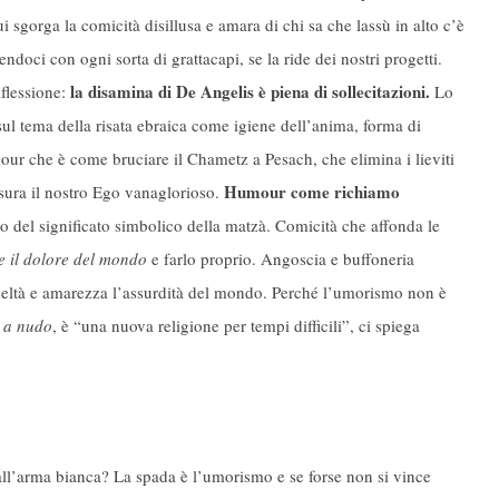
cui sgorga la comicità disillusa e amara di chi sa che lassù in alto c’è
ndoci con ogni sorta di grattacapi, se la ride dei nostri progetti.
la disamina di De Angelis è piena di sollecitazioni.
flessione:
Lo
sul tema della risata ebraica come igiene dell’anima, forma di
our che è come bruciare il Chametz a Pesach, che elimina i lieviti
Humour come richiamo
sura il nostro Ego vanaglorioso.
tto del significato simbolico della matzà. Comicità che affonda le
re il dolore del mondo
e farlo proprio. Angoscia e buffoneria
rudeltà e amarezza l’assurdità del mondo. Perché l’umorismo non è
 a nudo
, è “una nuova religione per tempi difficili”, ci spiega
all’arma bianca? La spada è l’umorismo e se forse non si vince