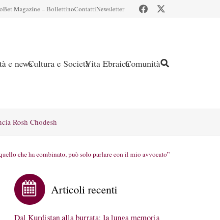
io
Bet Magazine – Bollettino
Contatti
Newsletter
ità e news
Cultura e Società
Vita Ebraica
Comunità
ncia Rosh Chodesh
 quello che ha combinato, può solo parlare con il mio avvocato”
Articoli recenti
Dal Kurdistan alla burrata: la lunga memoria