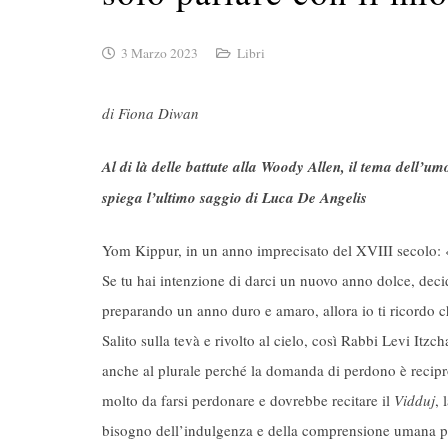
3 Marzo 2023
Libri
di Fiona Diwan
Al di là delle battute alla Woody Allen, il tema dell’um
spiega l’ultimo saggio di Luca De Angelis
Yom Kippur, in un anno imprecisato del XVIII secolo: «
Se tu hai intenzione di darci un nuovo anno dolce, decidil
preparando un anno duro e amaro, allora io ti ricordo ch
Salito sulla tevà e rivolto al cielo, così Rabbi Levi I
anche al plurale perché la domanda di perdono è recipro
molto da farsi perdonare e dovrebbe recitare il
Vidduj
, 
bisogno dell’indulgenza e della comprensione umana p