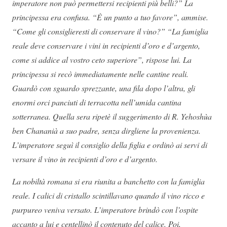
imperatore non può permettersi recipienti più belli?” La
principessa era confusa. “È un punto a tuo favore”, ammise.
“Come gli consiglieresti di conservare il vino?” “La famiglia
reale deve conservare i vini in recipienti d’oro e d’argento,
come si addice al vostro ceto superiore”, rispose lui. La
principessa si recò immediatamente nelle cantine reali.
Guardò con sguardo sprezzante, una fila dopo l’altra, gli
enormi orci panciuti di terracotta nell’umida cantina
sotterranea. Quella sera ripetè il suggerimento di R. Yehoshùa
ben Chananià a suo padre, senza dirgliene la provenienza.
L’imperatore seguì il consiglio della figlia e ordinò ai servi di
versare il vino in recipienti d’oro e d’argento.
La nobiltà romana si era riunita a banchetto con la famiglia
reale. I calici di cristallo scintillavano quando il vino ricco e
purpureo veniva versato. L’imperatore brindò con l’ospite
accanto a lui e centellinò il contenuto del calice. Poi,