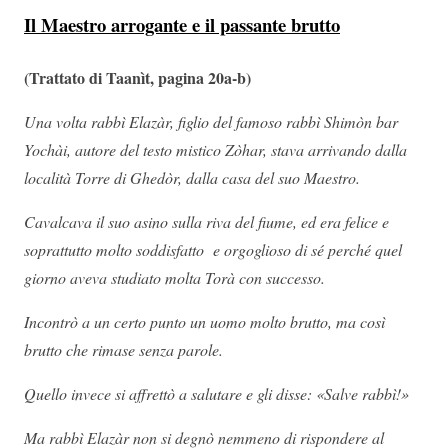
Il Maestro arrogante e il passante brutto
(Trattato di Taanìt, pagina 20a-b)
Una volta rabbì Elazàr, figlio del famoso rabbì Shimòn bar
Yochài, autore del testo mistico Zòhar, stava arrivando dalla
località Torre di Ghedòr, dalla casa del suo Maestro.
Cavalcava il suo asino sulla riva del fiume, ed era felice e
soprattutto molto soddisfatto e orgoglioso di sé perché quel
giorno aveva studiato molta Torà con successo.
Incontrò a un certo punto un uomo molto brutto, ma così
brutto che rimase senza parole.
Quello invece si affrettò a salutare e gli disse: «Salve rabbì!»
Ma rabbì Elazàr non si degnò nemmeno di rispondere al