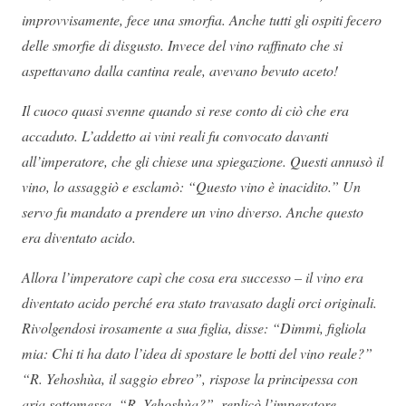
improvvisamente, fece una smorfia. Anche tutti gli ospiti fecero
delle smorfie di disgusto. Invece del vino raffinato che si
aspettavano dalla cantina reale, avevano bevuto aceto!
Il cuoco quasi svenne quando si rese conto di ciò che era
accaduto. L’addetto ai vini reali fu convocato davanti
all’imperatore, che gli chiese una spiegazione. Questi annusò il
vino, lo assaggiò e esclamò: “Questo vino è inacidito.” Un
servo fu mandato a prendere un vino diverso. Anche questo
era diventato acido.
Allora l’imperatore capì che cosa era successo – il vino era
diventato acido perché era stato travasato dagli orci originali.
Rivolgendosi irosamente a sua figlia, disse: “Dimmi, figliola
mia: Chi ti ha dato l’idea di spostare le botti del vino reale?”
“R. Yehoshùa, il saggio ebreo”, rispose la principessa con
aria sottomessa. “R. Yehoshùa?”, replicò l’imperatore,