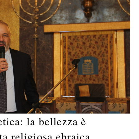
tica: la bellezza è
ta religiosa ebraica