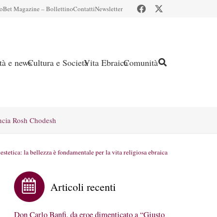
io
Bet Magazine – Bollettino
Contatti
Newsletter
ità e news
Cultura e Società
Vita Ebraica
Comunità
ncia Rosh Chodesh
estetica: la bellezza è fondamentale per la vita religiosa ebraica
Articoli recenti
Don Carlo Banfi, da eroe dimenticato a “Giusto