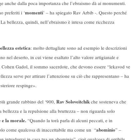
e anche dalla poca importanza che l’ebraismo dà ai monumenti.
momenti
preferiti i ‘
’ – ha spiegato Rav Arbib -. Questo perché
 La bellezza, quindi, nell’ebraismo è intesa come ricchezza
ellezza estetica
: molto dettagliate sono ad esempio le descrizioni
no nel deserto, in cui viene esaltato l’alto valore artigianale e
 del Cohen Gadol, il sommo sacerdote, che devono essere “lekavod ve
bellezza serve per attirare l’attenzione su ciò che rappresentano – ha
steriore respinge».
Rav Soloveitchik
 più grande rabbino del ‘900,
che sosteneva che
 bellezza e la repulsione alla bruttezza – non riguarda solo
 e la morale.
“Quando la torà parla di alcuni peccati, e in
abominio
a solo come qualcosa di inaccettabile ma come un “
” –
on introdurrai in casa tua un abominio”, cioè qualcosa di orribile,