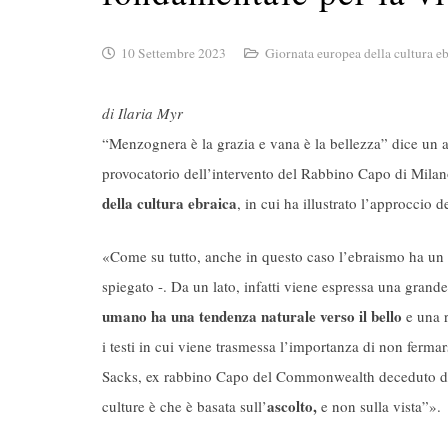
10 Settembre 2023
Giornata europea della cultura e
di Ilaria Myr
“Menzognera è la grazia e vana è la bellezza” dice un an
provocatorio dell’intervento del Rabbino Capo di Mila
della cultura ebraica
, in cui ha illustrato l’approccio 
«Come su tutto, anche in questo caso l’ebraismo ha un 
spiegato -. Da un lato, infatti viene espressa una grande 
umano ha una tendenza naturale verso il bello
e una 
i testi in cui viene trasmessa l’importanza di non ferma
Sacks, ex rabbino Capo del Commonwealth deceduto di re
ascolto,
culture è che è basata sull’
e non sulla vista”».