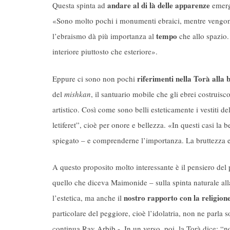
andare al di là delle apparenze
Questa spinta ad
emerg
«Sono molto pochi i monumenti ebraici, mentre vengono 
tempo
l’ebraismo dà più importanza al
che allo spazio.
interiore piuttosto che esteriore».
riferimenti nella Torà alla b
Eppure ci sono non pochi
del
mishkan
, il santuario mobile che gli ebrei costruisco
artistico. Così come sono belli esteticamente i vestiti
letiferet”, cioè per onore e bellezza. «In questi casi la 
spiegato – e comprenderne l’importanza. La bruttezza e
A questo proposito molto interessante è il pensiero del
quello che diceva Maimonide – sulla spinta naturale alla
nostro rapporto con la religione
l’estetica, ma anche il
particolare del peggiore, cioè l’idolatria, non ne parl
continua Rav Arbib -. In un verso, poi, la Torà dice: “n