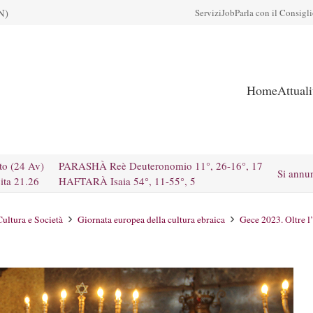
N)
Servizi
Job
Parla con il Consigl
Home
Attual
to (24 Av)
PARASHÀ Reè Deuteronomio 11°, 26-16°, 17
Si annu
ita 21.26
HAFTARÀ Isaia 54°, 11-55°, 5
Cultura e Società
Giornata europea della cultura ebraica
Gece 2023. Oltre l’