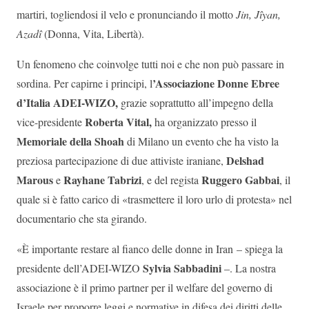
martiri, togliendosi il velo e pronunciando il motto
Jin, Jîyan,
Azadî
(Donna, Vita, Libertà).
Un fenomeno che coinvolge tutti noi e che non può passare in
’Associazione Donne Ebree
sordina. Per capirne i principi, l
d’Italia
ADEI-WIZO,
grazie soprattutto all’impegno della
Roberta Vital,
vice-presidente
ha organizzato presso il
Memoriale della Shoah
di Milano un evento che ha visto la
Delshad
preziosa partecipazione di due attiviste iraniane,
Marous
Rayhane Tabrizi
Ruggero Gabbai
e
, e del regista
, il
quale si è fatto carico di «trasmettere il loro urlo di protesta» nel
documentario che sta girando.
«È importante restare al fianco delle donne in Iran – spiega la
Sylvia Sabbadini
presidente dell’ADEI-WIZO
–. La nostra
associazione è il primo partner per il welfare del governo di
Israele per proporre leggi e normative in difesa dei diritti delle