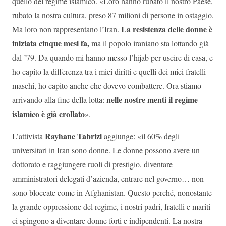
quello del regime islamico. «Loro hanno rubato il nostro Paese,
rubato la nostra cultura, preso 87 milioni di persone in ostaggio.
La resistenza delle donne è
Ma loro non rappresentano l’Iran.
iniziata cinque mesi fa,
ma il popolo iraniano sta lottando già
dal ’79. Da quando mi hanno messo l’hijab per uscire di casa, e
ho capito la differenza tra i miei diritti e quelli dei miei fratelli
maschi, ho capito anche che dovevo combattere. Ora stiamo
nelle nostre menti il regime
arrivando alla fine della lotta:
islamico è già crollato
».
Rayhane Tabrizi
L’attivista
aggiunge: «il 60% degli
universitari in Iran sono donne. Le donne possono avere un
dottorato e raggiungere ruoli di prestigio, diventare
amministratori delegati d’azienda, entrare nel governo… non
sono bloccate come in Afghanistan. Questo perché, nonostante
la grande oppressione del regime, i nostri padri, fratelli e mariti
ci spingono a diventare donne forti e indipendenti. La nostra