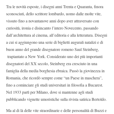
Tra le novità esposte, i disegni anni Trenta e Quaranta, finora
sconosciuti, dello scrittore lombardo, uomo dalle molte vite,
vissuto fino a novantanove anni dopo aver attraversato con
curiosità, ironia e disincanto l’intero Novecento, passando
dall’architettura al cinema, all’editoria e alla letteratura. Disegni
a cui si aggiungono una serie di biglietti augurali natalizi e di
buon anno del grande disegnatore romeno Saul Steinberg,
trapiantato a New York. Considerato uno dei più importanti
disegnatori del XX secolo, Steinberg era cresciuto in una
famiglia della media borghesia ebraica. Passò la giovinezza in
Romania, che ricordò sempre come “un Paese in maschera”,
fino a cominciare gli studi universitari in filosofia a Bucarest.
Nel 1933 partì per Milano, dove si mantenne agli studi
pubblicando vignette umoristiche sulla rivista satirica Bertoldo.
Ma al di là delle vite straordinarie e delle personalità di Buzzi e