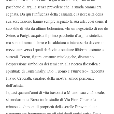
pacchetto di argilla senza prevedere che la strada oramai era
segnata. Da qui l’influenza della casualità e la necessità della
sua accettazione hanno sempre segnato la sua arte, così come il
suo stile di vita da ultimo bohemien. «In un negozietto di rue de
Seine, a Parigi, acquista il primo pacchetto d’argilla sintetica;
ma sono il rame, il ferro e la saldatura a interessarlo davvero, i
mezzi attraverso i quali darà vita a sculture filiformi, astratte e
surreali. Totem, figure, creature mitologiche, diventano
l’espressione simbolica dei temi cari alla ricerca filosofica e
spirituale di Tomshinsky: Dio, l’uomo e l’universo», racconta
Flavio Cruciatti, curatore della mostra, amico personale
dell’artista.
I quasi quarant’anni di vita trascorsi a Milano, sua città ideale,
si snodarono a Brera tra lo studio di Via Fiori Chiari e la
minuscola dimora di proprietà delle sorelle Pirovini, il cui
ristorante era frequentato tra gli altri dagli amici-artisti Dova,