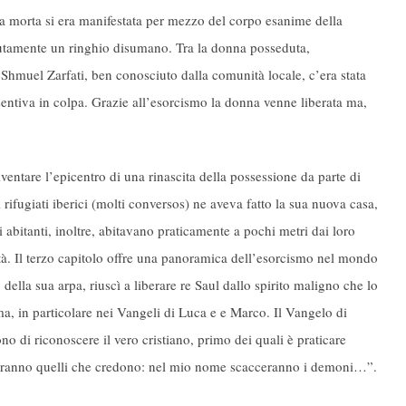
ima morta si era manifestata per mezzo del corpo esanime della
utamente un ringhio disumano. Tra la donna posseduta,
di Shmuel Zarfati, ben conosciuto dalla comunità locale, c’era stata
sentiva in colpa. Grazie all’esorcismo la donna venne liberata ma,
ventare l’epicentro di una rinascita della possessione da parte di
 rifugiati iberici (molti conversos) ne aveva fatto la sua nuova casa,
i abitanti, inoltre, abitavano praticamente a pochi metri dai loro
ittà. Il terzo capitolo offre una panoramica dell’esorcismo nel mondo
della sua arpa, riuscì a liberare re Saul dallo spirito maligno che lo
a, in particolare nei Vangeli di Luca e e Marco. Il Vangelo di
 di riconoscere il vero cristiano, primo dei quali è praticare
eranno quelli che credono: nel mio nome scacceranno i demoni…”.