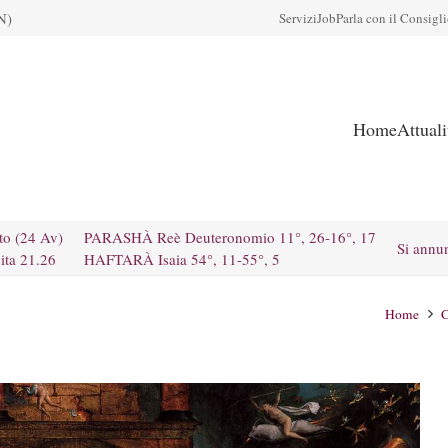
N)
Servizi
Job
Parla con il Consigl
Home
Attual
to (24 Av)
PARASHÀ Reè Deuteronomio 11°, 26-16°, 17
Si annu
ita 21.26
HAFTARÀ Isaia 54°, 11-55°, 5
Home
C