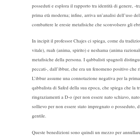
posseduti e esplora il rapporto tra identità di genere, -t
prima età moderna; infine, arriva un’analisi dell’uso de
combattere le eresie metafisiche che sconvolsero gli e
In incipit il professor Chajes ci spiega, come da tradi
vitale), ruah (anima, spirito) e neshama (anima razional
metafisiche della persona. I qabbalisti spagnoli distingue
peccati-, dall’ibbur, che era un fenomeno positivo che r
L’ibbur assume una connotazione negativa per la prima
qabbalista di Safed della sua epoca, che spiega che la tr
ringraziamenti a D-o (per non essere nato schiavo, nato 
sollievo per non essere stato impregnato o posseduto, d
gentile.
Queste benedizioni sono quindi un mezzo per annullare gl