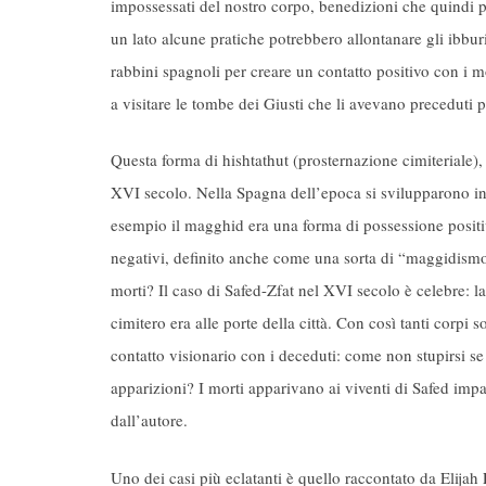
impossessati del nostro corpo, benedizioni che quindi p
un lato alcune pratiche potrebbero allontanare gli ibburi
rabbini spagnoli per creare un contatto positivo con i mo
a visitare le tombe dei Giusti che li avevano preceduti pe
Questa forma di hishtathut (prosternazione cimiteriale), 
XVI secolo. Nella Spagna dell’epoca si svilupparono in p
esempio il magghid era una forma di possessione positiva
negativi, definito anche come una sorta di “maggidismo a
morti? Il caso di Safed-Zfat nel XVI secolo è celebre: la 
cimitero era alle porte della città. Con così tanti corpi s
contatto visionario con i deceduti: come non stupirsi se 
apparizioni? I morti apparivano ai viventi di Safed imp
dall’autore.
Uno dei casi più eclatanti è quello raccontato da Elijah 