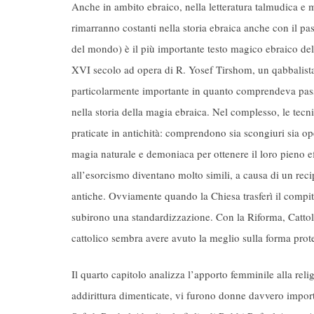
Anche in ambito ebraico, nella letteratura talmudica e m
rimarranno costanti nella storia ebraica anche con il p
del mondo) è il più importante testo magico ebraico d
XVI secolo ad opera di R. Yosef Tirshom, un qabbalista
particolarmente importante in quanto comprendeva passi s
nella storia della magia ebraica. Nel complesso, le tecn
praticate in antichità: comprendono sia scongiuri sia op
magia naturale e demoniaca per ottenere il loro pieno e
all’esorcismo diventano molto simili, a causa di un rec
antiche. Ovviamente quando la Chiesa trasferì il compito
subirono una standardizzazione. Con la Riforma, Cattolici
cattolico sembra avere avuto la meglio sulla forma prote
Il quarto capitolo analizza l’apporto femminile alla rel
addirittura dimenticate, vi furono donne davvero import