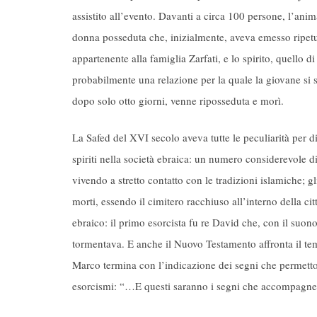
assistito all’evento. Davanti a circa 100 persone, l’an
donna posseduta che, inizialmente, aveva emesso ripet
appartenente alla famiglia Zarfati, e lo spirito, quello 
probabilmente una relazione per la quale la giovane si 
dopo solo otto giorni, venne riposseduta e morì.
La Safed del XVI secolo aveva tutte le peculiarità per di
spiriti nella società ebraica: un numero considerevole di
vivendo a stretto contatto con le tradizioni islamiche; gl
morti, essendo il cimitero racchiuso all’interno della c
ebraico: il primo esorcista fu re David che, con il suono 
tormentava. E anche il Nuovo Testamento affronta il tem
Marco termina con l’indicazione dei segni che permettono
esorcismi: “…E questi saranno i segni che accompagn