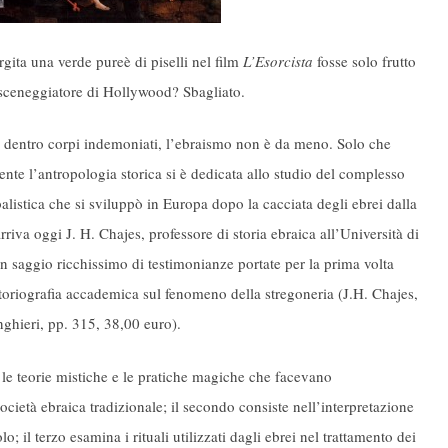
ita una verde pureè di piselli nel film
L’Esorcista
fosse solo frutto
o sceneggiatore di Hollywood? Sbagliato.
e dentro corpi indemoniati, l’ebraismo non è da meno. Solo che
ente l’antropologia storica si è dedicata allo studio del complesso
listica che si sviluppò in Europa dopo la cacciata degli ebrei dalla
riva oggi J. H. Chajes, professore di storia ebraica all’Università di
un saggio ricchissimo di testimonianze portate per la prima volta
 storiografia accademica sul fenomeno della stregoneria (J.H. Chajes,
inghieri, pp. 315, 38,00 euro).
ta le teorie mistiche e le pratiche magiche che facevano
cietà ebraica tradizionale; il secondo consiste nell’interpretazione
; il terzo esamina i rituali utilizzati dagli ebrei nel trattamento dei