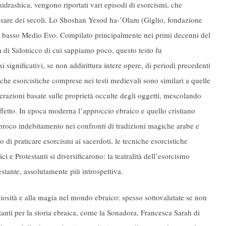
idrashica, vengono riportati vari episodi di esorcismi, che
assare dei secoli. Lo Shoshan Yesod ha-’Olam (Giglio, fondazione
el basso Medio Evo. Compilato principalmente nei primi decenni del
 di Salonicco di cui sappiamo poco, questo testo fu
ignificativi, se non addirittura intere opere, di periodi precedenti
iche esorcistiche comprese nei testi medievali sono similari a quelle
erazioni basate sulle proprietà occulte degli oggetti, mescolando
ffetto. In epoca moderna l’approccio ebraico e quello cristiano
iproco indebitamento nei confronti di tradizioni magiche arabe e
 di praticare esorcismi ai sacerdoti, le tecniche esorcistiche
 e Protestanti si diversificarono: la teatralità dell’esorcismo
stante, assolutamente più introspettiva.
igiosità e alla magia nel mondo ebraico: spesso sottovalutate se non
anti per la storia ebraica, come la Sonadora, Francesca Sarah di