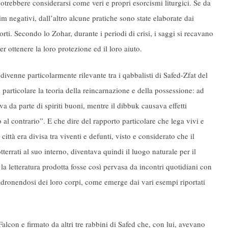
otrebbere considerarsi come veri e propri esorcismi liturgici. Se da
m negativi, dall’altro alcune pratiche sono state elaborate dai
rti. Secondo lo Zohar, durante i periodi di crisi, i saggi si recavano
r ottenere la loro protezione ed il loro aiuto.
divenne particolarmente rilevante tra i qabbalisti di Safed-Zfat del
articolare la teoria della reincarnazione e della possessione: ad
 da parte di spiriti buoni, mentre il dibbuk causava effetti
l contrario”. E che dire del rapporto particolare che lega vivi e
città era divisa tra viventi e defunti, visto e considerato che il
otterrati al suo interno, diventava quindi il luogo naturale per il
la letteratura prodotta fosse così pervasa da incontri quotidiani con
adronendosi dei loro corpi, come emerge dai vari esempi riportati
Falcon e firmato da altri tre rabbini di Safed che, con lui, avevano