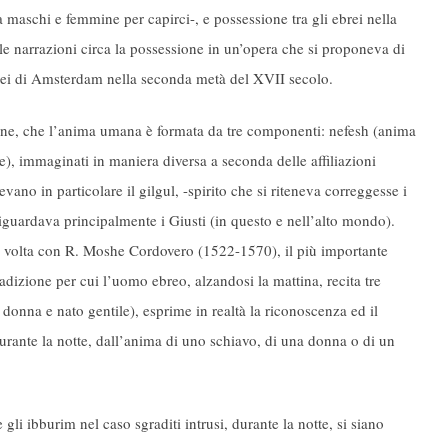
ra maschi e femmine per capirci-, e possessione tra gli ebrei nella
lle narrazioni circa la possessione in un’opera che si proponeva di
brei di Amsterdam nella seconda metà del XVII secolo.
zione, che l’anima umana è formata da tre componenti: nefesh (anima
e), immaginati in maniera diversa a seconda delle affiliazioni
vano in particolare il gilgul, -spirito che si riteneva correggesse i
iguardava principalmente i Giusti (in questo e nell’alto mondo).
 volta con R. Moshe Cordovero (1522-1570), il più importante
adizione per cui l’uomo ebreo, alzandosi la mattina, recita tre
donna e nato gentile), esprime in realtà la riconoscenza ed il
urante la notte, dall’anima di uno schiavo, di una donna o di un
i ibburim nel caso sgraditi intrusi, durante la notte, si siano