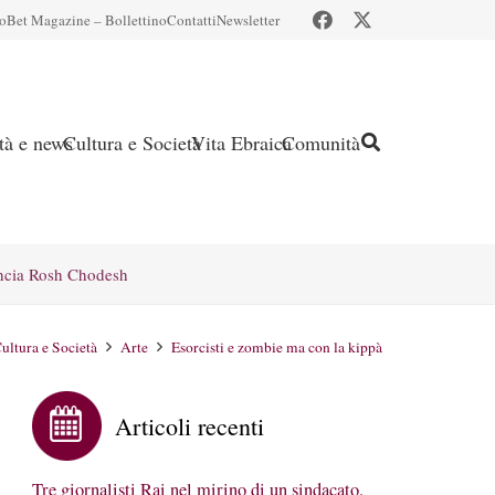
io
Bet Magazine – Bollettino
Contatti
Newsletter
ità e news
Cultura e Società
Vita Ebraica
Comunità
ncia Rosh Chodesh
ultura e Società
Arte
Esorcisti e zombie ma con la kippà
Articoli recenti
Tre giornalisti Rai nel mirino di un sindacato.