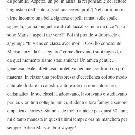
disponibile. Aspetto, un po’ in ansia, la responsabile del settore
linguistico dell’istituto (sarà una severa prof?) Nel corridoio mi
viene incontro una bella signora: capelli ramati sulle spalle,
sigaretta, gonna longuette e stivali taccatissimi, e mi dice “ciao
sono Marisa, aspetti me vero?” Poi mi prende sottobraccio e
aggiunge “tu viens en classe avec moi!”. Così ho conosciuto
Marisa, anzi “la Castegnaro” come dicevano i suoi ragazzi, e
da quel momento siamo state amiche! Un’amica gentile,
generosa, leale, affettuosa, protettiva nei miei confronti un po’
materna. In classe una professoressa d’eccellenza col suo modo
naturale di stare in cattedra: autorevole ma non autoritario,
carismatica: le sue classi la adoravano, lavoravano e studiavano
per lei. Con tutti colleghi, amici, studenti e loro famiglie sempre
empatica e cortese. Siamo state molto amiche per quasi 50 anni;
mi è tanto mancata in questi ultimi tempi e ora mi mancherà per
sempre. Adieu Maryse, bon voyage!