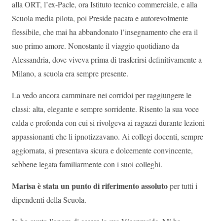
a
lla ORT
, l’ex-
Pacle
,
ora Istituto tecnico commerciale, e alla
Scuola media pilota, p
oi Preside
pacata e autorevolmente
flessibile
,
che mai ha abbandonato l’insegnamento
che era
il
suo primo amore
. N
onostante il viaggio quotidiano da
Alessandria
,
dove viveva prima di trasferirsi definitivamente a
Milano
,
a scuola
era sempre presente.
La vedo ancora camminare nei corridoi per raggiungere le
classi
:
alta, elegante e sempre sorridente.
Ris
ento la sua voce
calda e profonda con cui si rivolge
va
ai ragazzi
durante lezioni
appassionanti che li ipnotizzava
no. Ai collegi docen
ti, sempre
aggiornata, si presentava sicura e
dolcemente convincente
,
sebbene legata familiarmente con i suoi colleghi
.
Marisa è
stata un punto di riferimento assoluto
per tutti i
dipendenti
della Scuola.