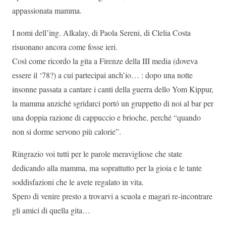
appassionata mamma.
I nomi dell’ing. Alkalay, di Paola Sereni, di Clelia Costa
risuonano ancora come fosse ieri.
Così come ricordo la gita a Firenze della III media (doveva
essere il ‘78?) a cui partecipai anch’io… : dopo una notte
insonne passata a cantare i canti della guerra dello Yom Kippur,
la mamma anziché sgridarci portó un gruppetto di noi al bar per
una doppia razione di cappuccio e brioche, perché “quando
non si dorme servono più calorie”.
Ringrazio voi tutti per le parole meravigliose che state
dedicando alla mamma, ma soprattutto per la gioia e le tante
soddisfazioni che le avete regalato in vita.
Spero di venire presto a trovarvi a scuola e magari re-incontrare
gli amici di quella gita…