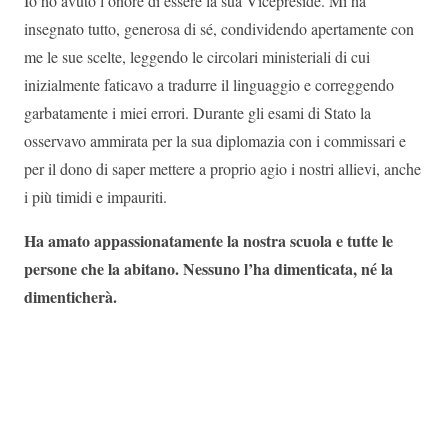
Io h
o avuto l’onore di essere la sua Vicepreside
.
Mi ha
insegnato tutto,
generosa di sé,
condividendo apertamente con
me le sue scelte
,
leggendo le circolari ministeriali di cui
inizialmente faticavo a tradurre il linguaggio
e correggendo
garbatamente i miei errori.
Durante gli esami di Stato la
osservavo ammirata per la sua diplomazia con i commissari e
per il dono di
saper
mettere a proprio agio i nostri allievi, anche
i più timidi e impauriti.
Ha amato appassionatamente la nostra scuola e tutte le
persone che la abitano. Nessuno l’ha dimenticata, né la
dimenticherà.