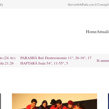
N)
Servizi
Job
Parla con il Consigl
Home
Attual
to (24 Av)
PARASHÀ Reè Deuteronomio 11°, 26-16°, 17
Si annu
ita 21.26
HAFTARÀ Isaia 54°, 11-55°, 5