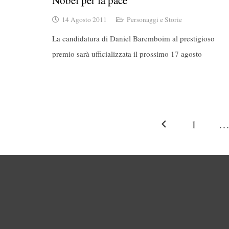
Nobel per la pace
14 Agosto 2011
Personaggi e Storie
La candidatura di Daniel Baremboim al prestigioso
premio sarà ufficializzata il prossimo 17 agosto
1