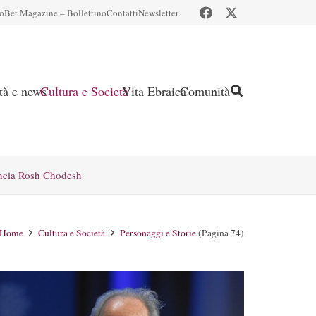
io
Bet Magazine – Bollettino
Contatti
Newsletter
ità e news
Cultura e Società
Vita Ebraica
Comunità
ncia Rosh Chodesh
Home
Cultura e Società
Personaggi e Storie
(Pagina 74)