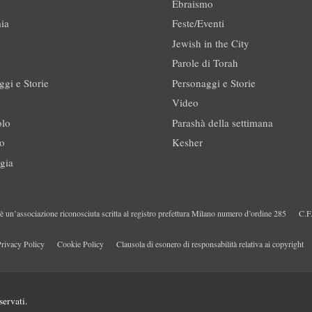
Ebraismo
ia
Feste/Eventi
Jewish in the City
Parole di Torah
ggi e Storie
Personaggi e Storie
Video
olo
Parashà della settimana
no
Kesher
gia
 un’associazione riconosciuta scritta al registro prefettura Milano numero d’ordine 285
C.F
rivacy Policy
Cookie Policy
Clausola di esonero di responsabilità relativa ai copyright
servati.