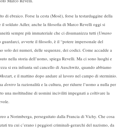
osofo Marco Revelli.
 di ebraico. Forse la cesta (Mosè), forse la testardaggine della
 il soldato Adler, anche la filosofia di Marco Revelli oggi si
neità sempre più immateriale che ci disumanizza tutti (
Umano
uardarci, avverte il filosofo, è il “potere impersonale del
mo solo dei numeri, delle sequenze, dei codici. Come accadde a
to nella storia dell’uomo, spiega Revelli. Ma ci sono luoghi e
tezza si era infranta sul cancello di Auschwitz, quando abbiamo
 Mozart, e il mattino dopo andare al lavoro nel campo di sterminio.
ma
dentro
la razionalità e la cultura, per ridurre l’uomo a nulla per
to una moltitudine di uomini inciviliti impegnati a coltivare la
evole.
reo a Norimberga, perseguitato dalla Francia di Vichy. Che cosa
ati tra cui c’erano i peggiori criminali-gerarchi del nazismo, da