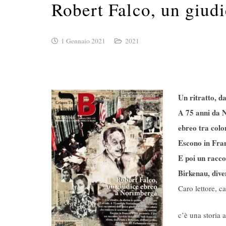
Robert Falco, un giud
1 Gennaio 2021
2021
Un ritratto, da
A 75 anni da 
ebreo tra col
Escono in Fra
E poi
un racco
Birkenau, div
Caro lettore, ca
c’è una storia 