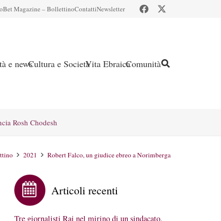
io
Bet Magazine – Bollettino
Contatti
Newsletter
ità e news
Cultura e Società
Vita Ebraica
Comunità
ncia Rosh Chodesh
ttino
2021
Robert Falco, un giudice ebreo a Norimberga
Articoli recenti
Tre giornalisti Rai nel mirino di un sindacato.