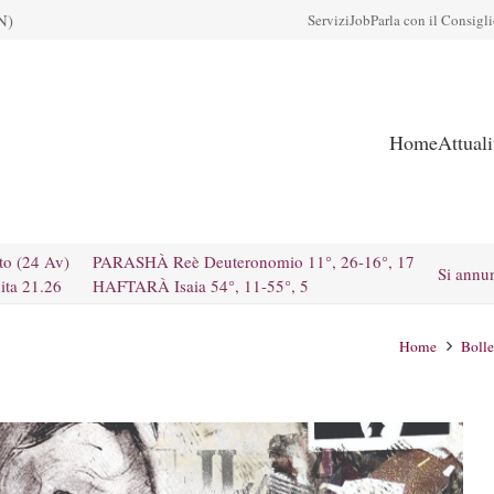
N)
Servizi
Job
Parla con il Consigl
Home
Attual
to (24 Av)
PARASHÀ Reè Deuteronomio 11°, 26-16°, 17
Si annu
ita 21.26
HAFTARÀ Isaia 54°, 11-55°, 5
Home
Bolle