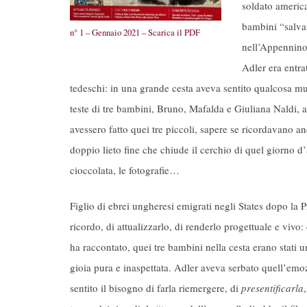
soldato america
bambini “salvat
n° 1 – Gennaio 2021 – Scarica il PDF
nell’Appennino
Adler era entra
tedeschi: in una grande cesta aveva sentito qualcosa muo
teste di tre bambini, Bruno, Mafalda e Giuliana Naldi, a
avessero fatto quei tre piccoli, sapere se ricordavano anch
doppio lieto fine che chiude il cerchio di quel giorno d
cioccolata, le fotografie…
Figlio di ebrei ungheresi emigrati negli States dopo la 
ricordo, di attualizzarlo, di renderlo progettuale e vivo:
ha raccontato, quei tre bambini nella cesta erano stati
gioia pura e inaspettata. Adler aveva serbato quell’emoz
sentito il bisogno di farla riemergere, di
presentificarla