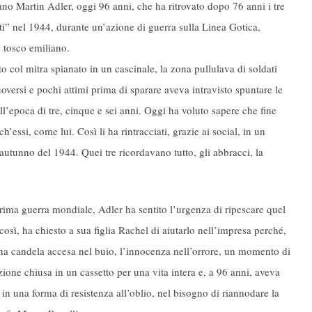
no Martin Adler, oggi 96 anni, che ha ritrovato dopo 76 anni i tre
i” nel 1944, durante un’azione di guerra sulla Linea Gotica,
 tosco emiliano.
to col mitra spianato in un cascinale, la zona pullulava di soldati
versi e pochi attimi prima di sparare aveva intravisto spuntare le
ll’epoca di tre, cinque e sei anni. Oggi ha voluto sapere che fine
’essi, come lui. Così li ha rintracciati, grazie ai social, in un
’autunno del 1944. Quei tre ricordavano tutto, gli abbracci, la
Prima guerra mondiale, Adler ha sentito l’urgenza di ripescare quel
 così, ha chiesto a sua figlia Rachel di aiutarlo nell’impresa perché,
 una candela accesa nel buio, l’innocenza nell’orrore, un momento di
ione chiusa in un cassetto per una vita intera e, a 96 anni, aveva
, in una forma di resistenza all’oblio, nel bisogno di riannodare la