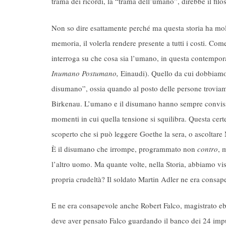
trama dei ricordi, la “trama dell’umano”, direbbe il fil
Non so dire esattamente perché ma questa storia ha molto
memoria, il volerla rendere presente a tutti i costi. Come
interroga su che cosa sia l’umano, in questa contempora
Inumano Postumano,
Einaudi). Quello da cui dobbiamo g
disumano”, ossia quando al posto delle persone trovia
Birkenau. L’umano e il disumano hanno sempre convissu
momenti in cui quella tensione si squilibra. Questa cer
scoperto che si può leggere Goethe la sera, o ascoltare
È il disumano che irrompe, programmato non
contro
, 
l’altro uomo. Ma quante volte, nella Storia, abbiamo vis
propria crudeltà? Il soldato Martin Adler ne era consap
E ne era consapevole anche Robert Falco, magistrato eb
deve aver pensato Falco guardando il banco dei 24 imput