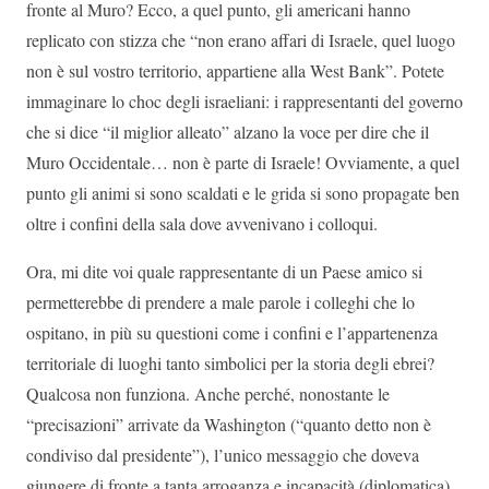
fronte al Muro? Ecco, a quel punto, gli americani hanno
replicato con stizza che “non erano affari di Israele, quel luogo
non è sul vostro territorio, appartiene alla West Bank”. Potete
immaginare lo choc degli israeliani: i rappresentanti del governo
che si dice “il miglior alleato” alzano la voce per dire che il
Muro Occidentale… non è parte di Israele! Ovviamente, a quel
punto gli animi si sono scaldati e le grida si sono propagate ben
oltre i confini della sala dove avvenivano i colloqui.
Ora, mi dite voi quale rappresentante di un Paese amico si
permetterebbe di prendere a male parole i colleghi che lo
ospitano, in più su questioni come i confini e l’appartenenza
territoriale di luoghi tanto simbolici per la storia degli ebrei?
Qualcosa non funziona. Anche perché, nonostante le
“precisazioni” arrivate da Washington (“quanto detto non è
condiviso dal presidente”), l’unico messaggio che doveva
giungere di fronte a tanta arroganza e incapacità (diplomatica)