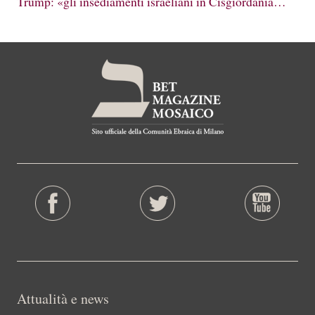
Trump: «gli insediamenti israeliani in Cisgiordania…
Attualità e news