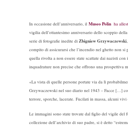
Museo Polin
In occasione dell’anniversario, il
ha allest
vigilia dell’ottantesimo anniversario dello scoppio dell
Zbigniew Grzywaczewski
serie di fotografie inedite di
compito di assicurarsi che l’incendio nel ghetto non si p
quella rivolta a non essere state scattate dai nazisti con
inquadrature non precise che offrono una prospettiva mai
«La vista di quelle persone portate via da lì probabilmen
Grzywaczewski nel suo diario nel 1943 – Facce […] con 
terrore, sporche, lacerate. Fucilati in massa, alcuni vivi 
Le immagini sono state trovate dal figlio del vigile de
collezione dell’archivio di suo padre, si è detto “estre