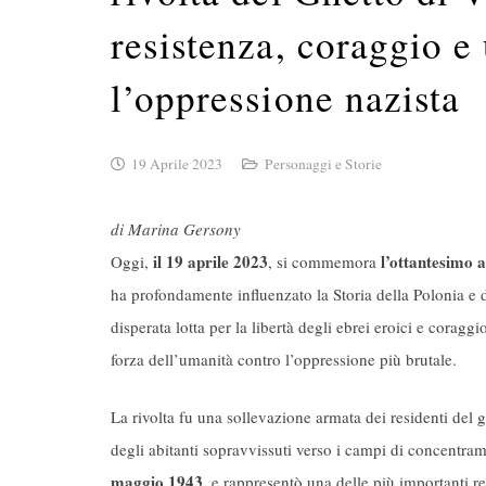
resistenza, coraggio e
l’oppressione nazista
19 Aprile 2023
Personaggi e Storie
di Marina Gersony
il 19 aprile 2023
l’ottantesimo a
Oggi,
, si commemora
ha profondamente influenzato la Storia della Polonia e 
disperata lotta per la libertà degli ebrei eroici e coragg
forza dell’umanità contro l’oppressione più brutale.
La rivolta fu una sollevazione armata dei residenti del 
degli abitanti sopravvissuti verso i campi di concentra
maggio 1943
, e rappresentò una delle più importanti r