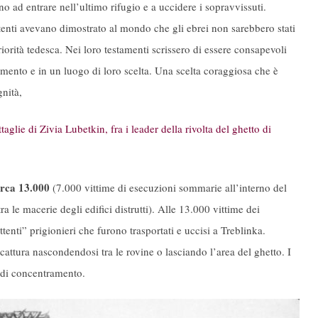
o ad entrare nell’ultimo rifugio e a uccidere i sopravvissuti.
ttenti avevano dimostrato al mondo che gli ebrei non sarebbero stati
iorità tedesca. Nei loro testamenti scrissero di essere consapevoli
ento e in un luogo di loro scelta. Una scelta coraggiosa che è
gnità,
taglie di Zivia Lubetkin, fra i leader della rivolta del ghetto di
circa 13.000
(7.000 vittime di esecuzioni sommarie all’interno del
a le macerie degli edifici distrutti). Alle 13.000 vittime dei
nti” prigionieri che furono trasportati e uccisi a Treblinka.
cattura nascondendosi tra le rovine o lasciando l’area del ghetto. I
i di concentramento.