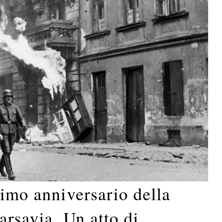
simo anniversario della
arsavia. Un atto di