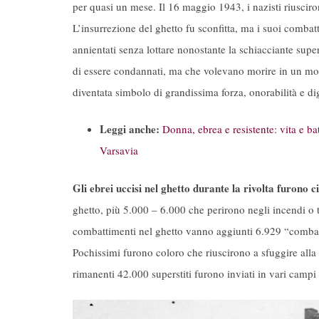
per quasi un mese. Il 16 maggio 1943, i nazisti riusciron
L’insurrezione del ghetto fu sconfitta, ma i suoi comba
annientati senza lottare nonostante la schiacciante super
di essere condannati, ma che volevano morire in un mom
diventata simbolo di grandissima forza, onorabilità e di
Leggi anche:
Donna, ebrea e resistente: vita e bat
Varsavia
Gli ebrei uccisi nel ghetto durante la rivolta furono 
ghetto, più 5.000 – 6.000 che perirono negli incendi o tr
combattimenti nel ghetto vanno aggiunti 6.929 “combatte
Pochissimi furono coloro che riuscirono a sfuggire alla 
rimanenti 42.000 superstiti furono inviati in vari camp