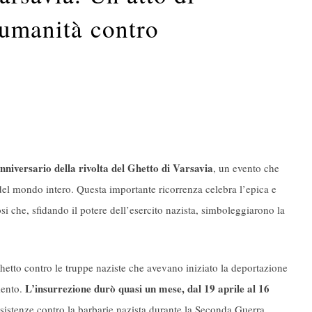
 umanità contro
nniversario della rivolta del Ghetto di Varsavia
, un evento che
del mondo intero. Questa importante ricorrenza celebra l’epica e
iosi che, sfidando il potere dell’esercito nazista, simboleggiarono la
ghetto contro le truppe naziste che avevano iniziato la deportazione
L’insurrezione durò quasi un mese, dal 19 aprile al 16
mento.
esistenze contro la barbarie nazista durante la Seconda Guerra