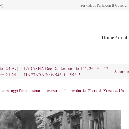
N)
Servizi
Job
Parla con il Consigl
Home
Attual
to (24 Av)
PARASHÀ Reè Deuteronomio 11°, 26-16°, 17
Si annu
ita 21.26
HAFTARÀ Isaia 54°, 11-55°, 5
icorre oggi l’ottantesimo anniversario della rivolta del Ghetto di Varsavia. Un att