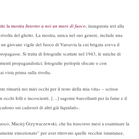
ito la mostra
Intorno a noi un mare di fuoco
, inaugurata ieri alla
a rivolta del ghetto. La mostra, unica nel suo genere, include una
, un giovane vigile del fuoco di Varsavia la cui brigata aveva il
ropagasse. Si tratta di fotografie scattate nel 1943, le uniche di
 intenti propagandistici; fotografie perlopiù sfocate o con
 vista prima sulla rivolta.
te rimarrà nei miei occhi per il resto della mia vita» – scrisse
occhi folli e incoscienti. […] sagome barcollanti per la fame e il
cadono sui cadaveri di altri già liquidati».
l fuoco, Maciej Grzywaczewski, che ha trascorso mesi a esaminare la
mamente emozionato” per aver ritrovato quelle vecchie istantanee,