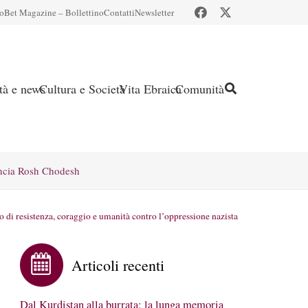
io
Bet Magazine – Bollettino
Contatti
Newsletter
ità e news
Cultura e Società
Vita Ebraica
Comunità
ncia Rosh Chodesh
o di resistenza, coraggio e umanità contro l’oppressione nazista
Articoli recenti
Dal Kurdistan alla burrata: la lunga memoria