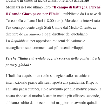
Maurizio
Questa è in sintesi la lucida analisi offerta da
Molinari
“Il campo di battaglia. Perché
nel suo ultimo libro
il Grande Gioco passa per l’Italia”
,
pubblicato da La nave di
Teseo nella collana I fari (18,00 euro). Mosaico ha intervistato
l’ex corrispondente dagli Stati Uniti e dal Medio Oriente, ex
direttore de
La Stampa
e oggi direttore del quotidiano
La
Repubblica
, per approfondire i temi del volume e
raccogliere i suoi commenti sui più recenti sviluppi.
Perché l’Italia è diventata oggi il crocevia della contesa tra le
potenze globali?
L’Italia ha acquisito un ruolo strategico sullo scacchiere
internazionale grazie alla sua risposta alla pandemia. Rispetto
agli altri paesi europei, ciò è avvenuto per due motivi: primo, la
nostra risposta al morbo è stata in media più efficace; secondo,
abbiamo subito danni economici maggiori, ricevendo quindi