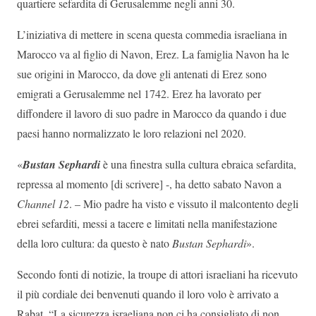
quartiere sefardita di Gerusalemme negli anni 30.
L’iniziativa di mettere in scena questa commedia israeliana in
Marocco va al figlio di Navon, Erez. La famiglia Navon ha le
sue origini in Marocco, da dove gli antenati di Erez sono
emigrati a Gerusalemme nel 1742. Erez ha lavorato per
diffondere il lavoro di suo padre in Marocco da quando i due
paesi hanno normalizzato le loro relazioni nel 2020.
«
Bustan Sephardi
è una finestra sulla cultura ebraica sefardita,
repressa al momento [di scrivere] -, ha detto sabato Navon a
Channel 12
. – Mio padre ha visto e vissuto il malcontento degli
ebrei sefarditi, messi a tacere e limitati nella manifestazione
della loro cultura: da questo è nato
Bustan Sephardi
».
Secondo fonti di notizie, la troupe di attori israeliani ha ricevuto
il più cordiale dei benvenuti quando il loro volo è arrivato a
Rabat. “La sicurezza israeliana non ci ha consigliato di non