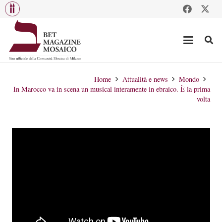
Home
Attualità e news
Mondo
In Marocco va in scena un musical interamente in ebraico. È la prima
volta