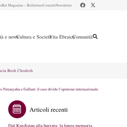
io
Bet Magazine – Bollettino
Contatti
Newsletter
ità e news
Cultura e Società
Vita Ebraica
Comunità
ncia Rosh Chodesh
ro Netanyahu e Gallant: il caso divide l’opinione internazionale
Articoli recenti
Dal Kurdistan alla burrata: la lunga memoria