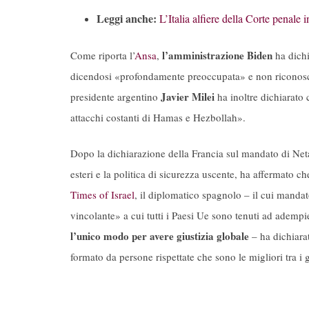
Leggi anche:
L’Italia alfiere della Corte penale 
l’amministrazione Biden
Come riporta l’
Ansa
,
ha dichi
dicendosi «profondamente preoccupata» e non riconosce
Javier Milei
presidente argentino
ha inoltre dichiarato c
attacchi costanti di Hamas e Hezbollah».
Dopo la dichiarazione della Francia sul mandato di Ne
esteri e la politica di sicurezza uscente, ha affermato c
Times of Israel
, il diplomatico spagnolo – il cui mandat
vincolante» a cui tutti i Paesi Ue sono tenuti ad ademp
l’unico modo per avere giustizia globale
– ha dichiarat
formato da persone rispettate che sono le migliori tra i g