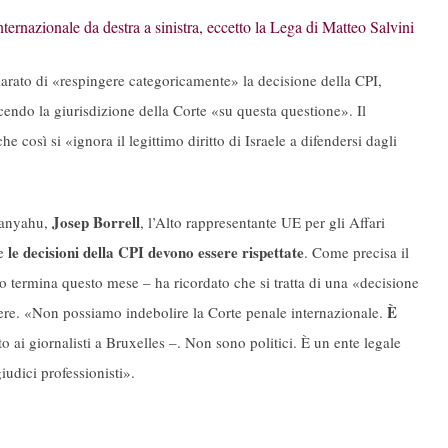
internazionale da destra a sinistra, eccetto la Lega di Matteo Salvini
arato di «respingere categoricamente» la decisione della CPI,
ndo la giurisdizione della Corte «su questa questione». Il
he così si «ignora il legittimo diritto di Israele a difendersi dagli
Josep Borrell
tanyahu,
, l’Alto rappresentante UE per gli Affari
le decisioni della CPI devono essere rispettate
he
. Come precisa il
o termina questo mese – ha ricordato che si tratta di una «decisione
È
iere. «Non possiamo indebolire la Corte penale internazionale.
o ai giornalisti a Bruxelles –. Non sono politici. È un ente legale
iudici professionisti».