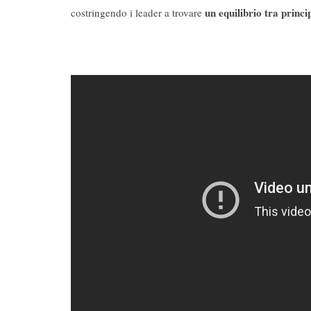
un equilibrio tra princi
costringendo i leader a trovare