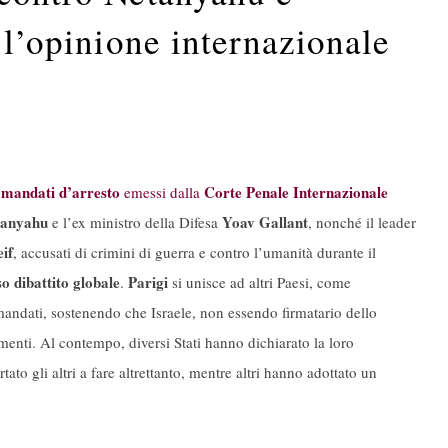
 l’opinione internazionale
i
mandati d’arresto
Corte Penale Internazionale
emessi dalla
tanyahu
Yoav Gallant
e l’ex ministro della Difesa
, nonché il leader
if
, accusati di crimini di guerra e contro l’umanità durante il
so dibattito globale
Parigi
.
si unisce ad altri Paesi, come
 mandati, sostenendo che Israele, non essendo firmatario dello
menti. Al contempo, diversi Stati hanno dichiarato la loro
tato gli altri a fare altrettanto, mentre altri hanno adottato un