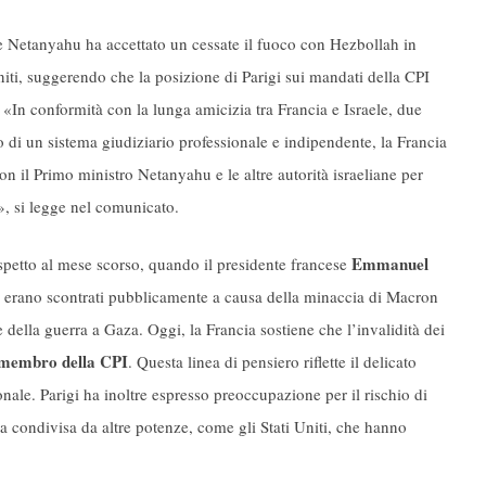
e Netanyahu ha accettato un cessate il fuoco con Hezbollah in
ti, suggerendo che la posizione di Parigi sui mandati della CPI
. «In conformità con la lunga amicizia tra Francia e Israele, due
o di un sistema giudiziario professionale e indipendente, la Francia
on il Primo ministro Netanyahu e le altre autorità israeliane per
», si legge nel comunicato.
Emmanuel
ispetto al mese scorso, quando il presidente francese
 erano scontrati pubblicamente a causa della minaccia di Macron
e della guerra a Gaza. Oggi, la Francia sostiene che l’invalidità dei
o membro della CPI
. Questa linea di pensiero riflette il delicato
zionale. Parigi ha inoltre espresso preoccupazione per il rischio di
ica condivisa da altre potenze, come gli Stati Uniti, che hanno