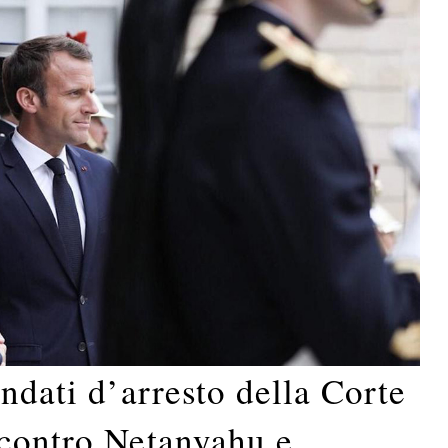
andati d’arresto della Corte
 contro Netanyahu e