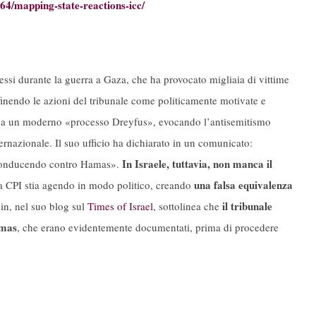
64/mapping-state-reactions-icc/
ssi durante la guerra a Gaza, che ha provocato migliaia di vittime
finendo le azioni del tribunale come politicamente motivate e
o a un moderno «processo Dreyfus», evocando l’antisemitismo
ernazionale. Il suo ufficio ha dichiarato in un comunicato:
In Israele, tuttavia, non manca il
a conducendo contro Hamas».
una falsa equivalenza
 la CPI stia agendo in modo politico, creando
il tribunale
in, nel suo blog sul
Times of Israel
, sottolinea che
amas
, che erano evidentemente documentati, prima di procedere