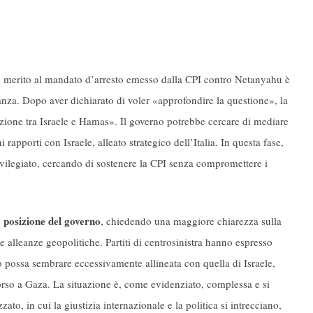
in merito al mandato d’arresto emesso dalla CPI contro Netanyahu è
anza. Dopo aver dichiarato di voler «approfondire la questione», la
zione tra Israele e Hamas». Il governo potrebbe cercare di mediare
 rapporti con Israele, alleato strategico dell’Italia. In questa fase,
vilegiato, cercando di sostenere la CPI senza compromettere i
a posizione del governo
, chiedendo una maggiore chiarezza sulla
 alleanze geopolitiche. Partiti di centrosinistra hanno espresso
o possa sembrare eccessivamente allineata con quella di Israele,
orso a Gaza. La situazione è, come evidenziato, complessa e si
to, in cui la giustizia internazionale e la politica si intrecciano,