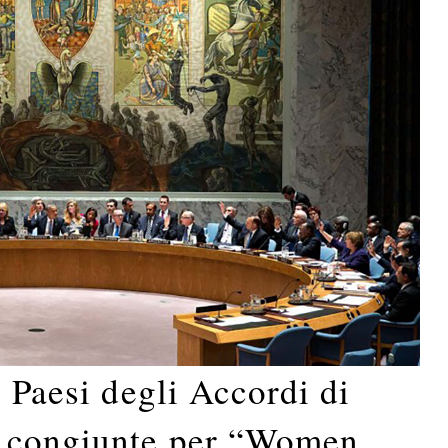
i Paesi degli Accordi di
i congiunte per “Women,