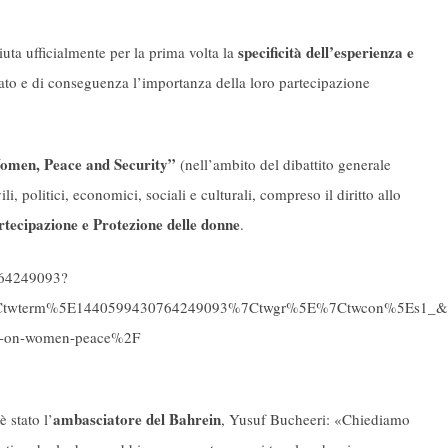
specificità dell’esperienza e
iuta ufficialmente per la prima volta la
mato e di conseguenza l’importanza della loro partecipazione
omen, Peace and Security”
(nell’ambito del dibattito generale
li, politici, economici, sociali e culturali, compreso il diritto allo
rtecipazione e Protezione delle donne
.
764249093?
Ctwterm%5E1440599430764249093%7Ctwgr%5E%7Ctwcon%5Es1_&ref
ent-on-women-peace%2F
ambasciatore del Bahrein
 è stato l’
, Yusuf Bucheeri:
«Chiediamo