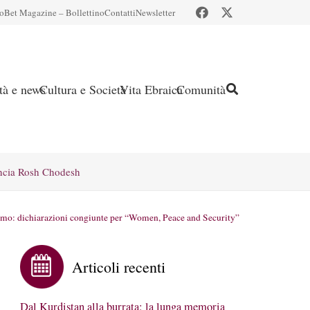
io
Bet Magazine – Bollettino
Contatti
Newsletter
ità e news
Cultura e Società
Vita Ebraica
Comunità
ncia Rosh Chodesh
ramo: dichiarazioni congiunte per “Women, Peace and Security”
Articoli recenti
Dal Kurdistan alla burrata: la lunga memoria