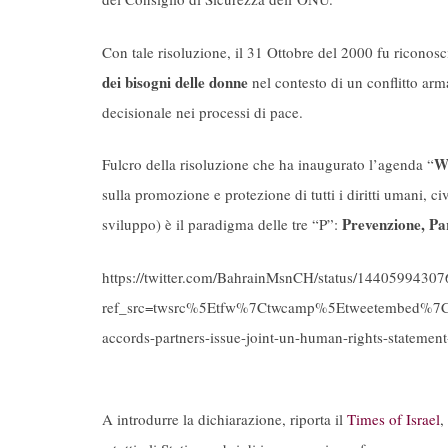
Con tale risoluzione, il 31 Ottobre del 2000 fu riconosc
dei bisogni delle donne
nel contesto di un conflitto ar
decisionale nei processi di pace.
W
Fulcro della risoluzione che ha inaugurato l’agenda “
sulla promozione e protezione di tutti i diritti umani, civi
Prevenzione, Pa
sviluppo) è il paradigma delle tre “P”:
https://twitter.com/BahrainMsnCH/status/1440599430
ref_src=twsrc%5Etfw%7Ctwcamp%5Etweetembed%7
accords-partners-issue-joint-un-human-rights-statem
A introdurre la dichiarazione, riporta il
Times of Israel
,