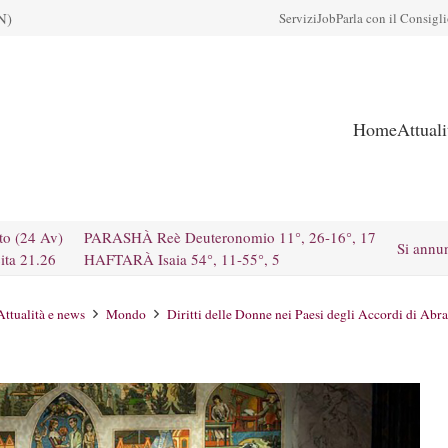
N)
Servizi
Job
Parla con il Consigl
Home
Attual
to (24 Av)
PARASHÀ Reè Deuteronomio 11°, 26-16°, 17
Si annu
ita 21.26
HAFTARÀ Isaia 54°, 11-55°, 5
Attualità e news
Mondo
Diritti delle Donne nei Paesi degli Accordi di Ab